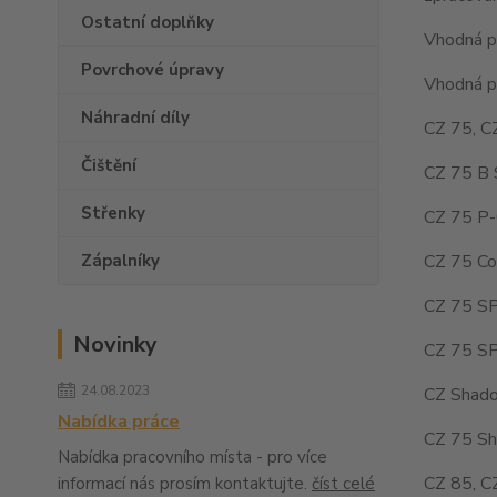
Ostatní doplňky
Vhodná pr
Povrchové úpravy
Vhodná pr
Náhradní díly
CZ 75, C
Čištění
CZ 75 B 
Střenky
CZ 75 P-
CZ 75 Co
Zápalníky
CZ 75 SP
Novinky
CZ 75 SP
24.08.2023
CZ Shado
Nabídka práce
CZ 75 Sh
Nabídka pracovního místa - pro více
CZ 85, C
informací nás prosím kontaktujte.
číst celé