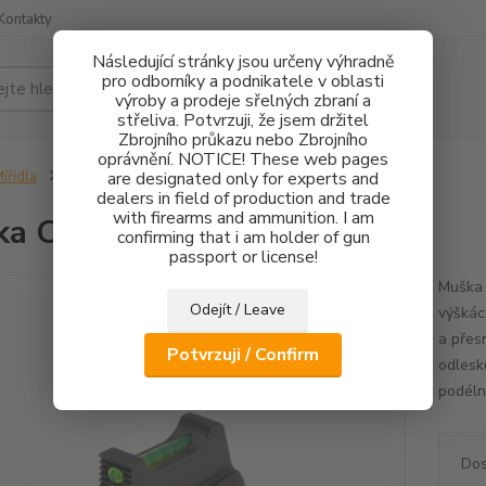
Kontakty
Následující stránky jsou určeny výhradně
pro odborníky a podnikatele v oblasti
Hledat
výroby a prodeje sřelných zbraní a
střeliva. Potvrzuji, že jsem držitel
Zbrojního průkazu nebo Zbrojního
oprávnění. NOTICE! These web pages
ířidla
Muška CZ 75 FO 1,5mm - 3mm
are designated only for experts and
dealers in field of production and trade
with firearms and ammunition. I am
ka CZ 75 FO 1,5mm - 3mm
confirming that i am holder of gun
passport or license!
Muška 
Odejít / Leave
výškác
a přes
Potvrzuji / Confirm
odlesk
podéln
Dos