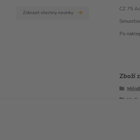
CZ 75 Ad
Zobrazit všechny novinky
Simuniti
Po naklep
Zboží 
Mířid
Mušk