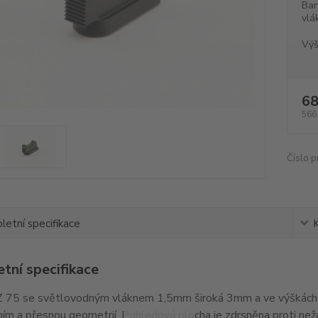
Bar
vlá
Výš
68
566
Číslo p
etní specifikace
tní specifikace
 75 se světlovodným vláknem 1,5mm široká 3mm a ve výškách 
ím a přesnou geometrií. Pohledová plocha je zdrsněna proti ne