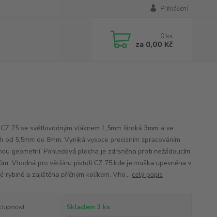
Přihlášení
0
ks
za
0,00 Kč
CZ 75 se světlovodným vláknem 1,5mm široká 3mm a ve
h od 5,5mm do 8mm. Vyniká vysoce precizním zpracováním
nou geometrií. Pohledová plocha je zdrsněna proti nežádoucím
ům. Vhodná pro většinu pistolí CZ 75,kde je muška upevněna v
é rybině a zajištěna příčným kolíkem. Vho...
celý popis
tupnost
Skladem 3 ks