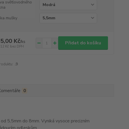
va světlovodného
kna
ka mušky
5,00 Kč
/
ks
Přidat do košíku
,12 Kč
bez DPH
roduktu:
.9
Komentáře
0
od 5,5mm do 8mm. Vyniká vysoce precizním
žádoucím odleskům.