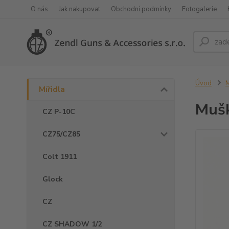
O nás
Jak nakupovat
Obchodní podmínky
Fotogalerie
Úvod
M
Mířidla
Muš
CZ P-10C
CZ75/CZ85
Colt 1911
Glock
CZ
CZ SHADOW 1/2