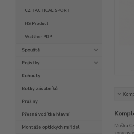
CZ TACTICAL SPORT
HS Product
Walther PDP
Spouště
Pojistky
Kohouty
Botky zásobníků
Kompl
Pružiny
Komple
Přesná vodítka hlavní
Muška CZ
Montáže optických mířidel
zpracován