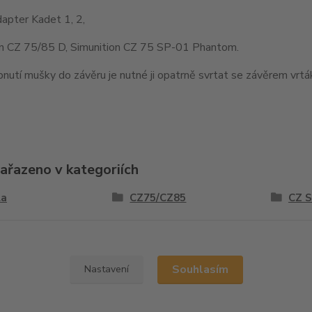
apter Kadet 1, 2,
on CZ 75/85 D, Simunition CZ 75 SP-01 Phantom.
nutí mušky do závěru je nutné ji opatrně svrtat se závěrem vr
zařazeno v kategoriích
la
CZ75/CZ85
CZ 
y
Souhlasím
Nastavení