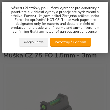
0
ks
Následující stránky jsou určeny výhradně pro odborníky a
za
0,00 Kč
podnikatele v oblasti výroby a prodeje sřelných zbraní a
střeliva. Potvrzuji, že jsem držitel Zbrojního průkazu nebo
Menu
Zbrojního oprávnění. NOTICE! These web pages are
designated only for experts and dealers in field of
production and trade with firearms and ammunition. I am
confirming that i am holder of gun passport or license!
Hledat
Potvrzuji / Confirm
Odejít / Leave
Úvod
Mířidla
Muška CZ 75 FO 1,5mm - 3mm
Muška CZ 75 FO 1,5mm - 3mm