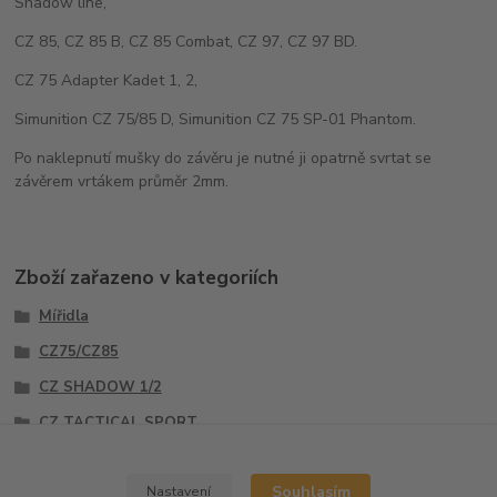
Shadow line,
CZ 85, CZ 85 B, CZ 85 Combat, CZ 97, CZ 97 BD.
CZ 75 Adapter Kadet 1, 2,
Simunition CZ 75/85 D, Simunition CZ 75 SP-01 Phantom.
Po naklepnutí mušky do závěru je nutné ji opatrně svrtat se
závěrem vrtákem průměr 2mm.
Zboží zařazeno v kategoriích
Mířidla
CZ75/CZ85
CZ SHADOW 1/2
CZ TACTICAL SPORT
Mušky
Souhlasím
Nastavení