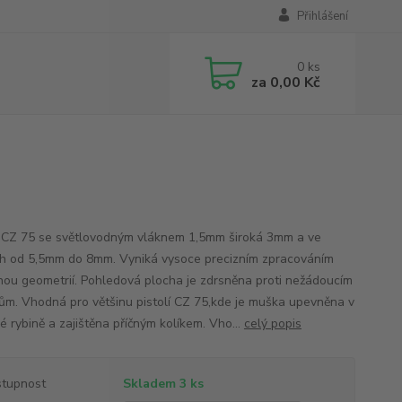
Přihlášení
0
ks
za
0,00 Kč
CZ 75 se světlovodným vláknem 1,5mm široká 3mm a ve
h od 5,5mm do 8mm. Vyniká vysoce precizním zpracováním
nou geometrií. Pohledová plocha je zdrsněna proti nežádoucím
ům. Vhodná pro většinu pistolí CZ 75,kde je muška upevněna v
é rybině a zajištěna příčným kolíkem. Vho...
celý popis
tupnost
Skladem 3 ks