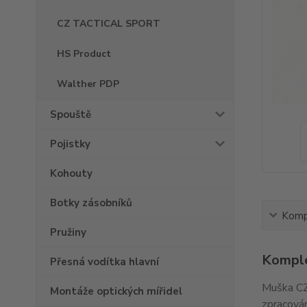
CZ TACTICAL SPORT
HS Product
Walther PDP
Spouště
Pojistky
Kohouty
Botky zásobníků
Kompl
Pružiny
Komple
Přesná vodítka hlavní
Muška CZ
Montáže optických mířidel
zpracován