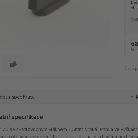
Bar
vlá
Výš
68
566
Číslo p
etní specifikace
tní specifikace
 75 se světlovodným vláknem 1,5mm široká 3mm a ve výškách 
ím a přesnou geometrií. Pohledová plocha je zdrsněna proti ne