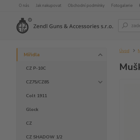
O nás
Jak nakupovat
Obchodní podmínky
Fotogalerie
Úvod
M
Mířidla
Muš
CZ P-10C
CZ75/CZ85
Colt 1911
Glock
CZ
CZ SHADOW 1/2