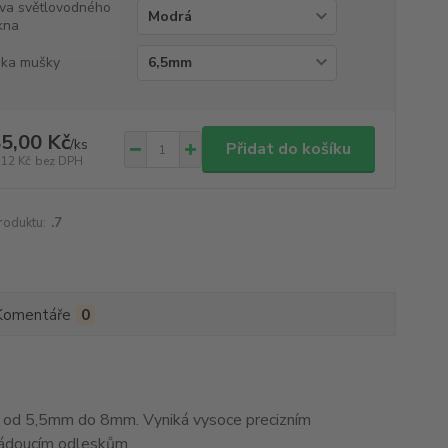
va světlovodného
kna
ka mušky
5,00 Kč
/
ks
Přidat do košíku
,12 Kč
bez DPH
roduktu:
.7
Komentáře
0
od 5,5mm do 8mm. Vyniká vysoce precizním
žádoucím odleskům.