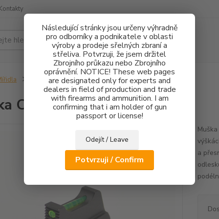
Kontakty
Následující stránky jsou určeny výhradně
pro odborníky a podnikatele v oblasti
Hledat
výroby a prodeje sřelných zbraní a
střeliva. Potvrzuji, že jsem držitel
Zbrojního průkazu nebo Zbrojního
oprávnění. NOTICE! These web pages
ířidla
Muška CZ 75 FO 1,5mm - 3mm
are designated only for experts and
dealers in field of production and trade
with firearms and ammunition. I am
ka CZ 75 FO 1,5mm - 3mm
confirming that i am holder of gun
passport or license!
Muška 
Odejít / Leave
výškác
a přes
Potvrzuji / Confirm
odlesk
podéln
Dos