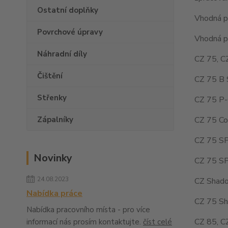
Ostatní doplňky
Vhodná pr
Povrchové úpravy
Vhodná pr
Náhradní díly
CZ 75, C
Čištění
CZ 75 B 
Střenky
CZ 75 P-
CZ 75 Co
Zápalníky
CZ 75 SP
Novinky
CZ 75 SP
24.08.2023
CZ Shado
Nabídka práce
CZ 75 Sh
Nabídka pracovního místa - pro více
CZ 85, C
informací nás prosím kontaktujte.
číst celé