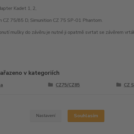
apter Kadet 1, 2,
on CZ 75/85 D, Simunition CZ 75 SP-01 Phantom.
nutí mušky do závěru je nutné ji opatrně svrtat se závěrem vr
zařazeno v kategoriích
la
CZ75/CZ85
CZ 
y
Souhlasím
Nastavení