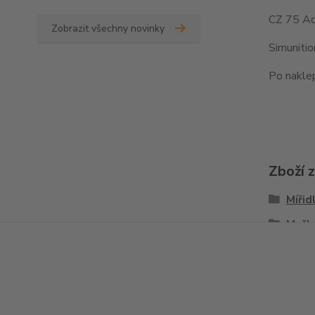
CZ 75 Ad
Zobrazit všechny novinky
Simuniti
Po naklep
Zboží 
Mířid
Mušk