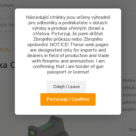
Kontakty
Následující stránky jsou určeny výhradně
pro odborníky a podnikatele v oblasti
Hledat
výroby a prodeje sřelných zbraní a
střeliva. Potvrzuji, že jsem držitel
Zbrojního průkazu nebo Zbrojního
oprávnění. NOTICE! These web pages
ířidla
Muška CZ 75 FO 1,5mm - 3mm
are designated only for experts and
dealers in field of production and trade
with firearms and ammunition. I am
ka CZ 75 FO 1,5mm - 3mm
confirming that i am holder of gun
passport or license!
Muška 
Odejít / Leave
výškác
a přes
Potvrzuji / Confirm
odlesk
podéln
Dos