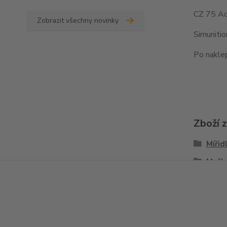
CZ 75 Ad
Zobrazit všechny novinky
Simuniti
Po naklep
Zboží 
Mířid
Mušk