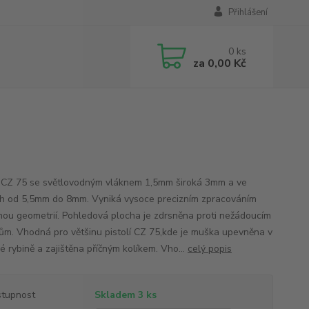
Přihlášení
0
ks
za
0,00 Kč
CZ 75 se světlovodným vláknem 1,5mm široká 3mm a ve
h od 5,5mm do 8mm. Vyniká vysoce precizním zpracováním
nou geometrií. Pohledová plocha je zdrsněna proti nežádoucím
ům. Vhodná pro většinu pistolí CZ 75,kde je muška upevněna v
é rybině a zajištěna příčným kolíkem. Vho...
celý popis
tupnost
Skladem 3 ks