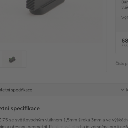
Bar
vlá
Výš
68
566
Číslo p
etní specifikace
tní specifikace
 75 se světlovodným vláknem 1,5mm široká 3mm a ve výškách 
ím a přesnou geometrií. Pohledová plocha je zdrsněna proti ne