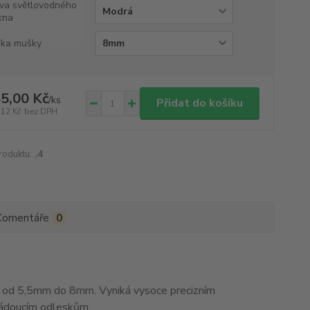
va světlovodného
kna
ka mušky
5,00 Kč
/
ks
Přidat do košíku
,12 Kč
bez DPH
roduktu:
.4
Komentáře
0
od 5,5mm do 8mm. Vyniká vysoce precizním
žádoucím odleskům.