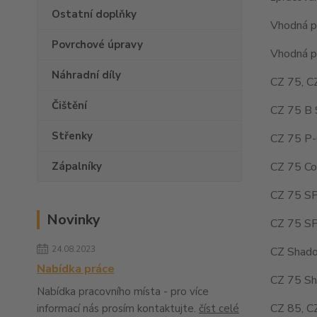
Ostatní doplňky
Vhodná pr
Povrchové úpravy
Vhodná pr
Náhradní díly
CZ 75, C
Čištění
CZ 75 B 
Střenky
CZ 75 P-
CZ 75 Co
Zápalníky
CZ 75 SP
Novinky
CZ 75 SP
24.08.2023
CZ Shado
Nabídka práce
CZ 75 Sh
Nabídka pracovního místa - pro více
CZ 85, C
informací nás prosím kontaktujte.
číst celé