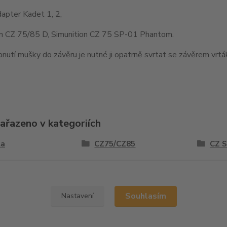
apter Kadet 1, 2,
on CZ 75/85 D, Simunition CZ 75 SP-01 Phantom.
nutí mušky do závěru je nutné ji opatrně svrtat se závěrem vr
zařazeno v kategoriích
la
CZ75/CZ85
CZ 
y
Souhlasím
Nastavení