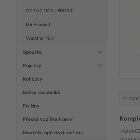
CZ TACTICAL SPORT
HS Product
Walther PDP
Spouště
Pojistky
Kohouty
Botky zásobníků
Kompl
Pružiny
Komple
Přesná vodítka hlavní
Muška CZ
Montáže optických mířidel
zpracován