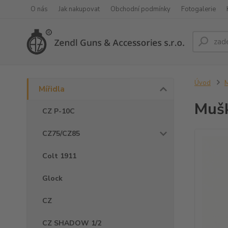
O nás
Jak nakupovat
Obchodní podmínky
Fotogalerie
Úvod
M
Mířidla
Muš
CZ P-10C
CZ75/CZ85
Colt 1911
Glock
CZ
CZ SHADOW 1/2