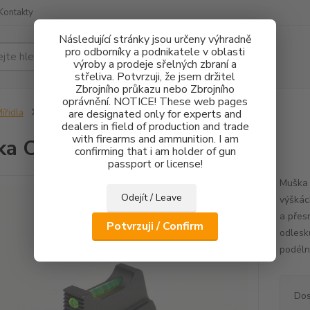
Kontakty
Následující stránky jsou určeny výhradně
pro odborníky a podnikatele v oblasti
Hledat
výroby a prodeje sřelných zbraní a
střeliva. Potvrzuji, že jsem držitel
Zbrojního průkazu nebo Zbrojního
oprávnění. NOTICE! These web pages
ířidla
Muška CZ 75 FO 1,5mm - 3,3mm
are designated only for experts and
dealers in field of production and trade
with firearms and ammunition. I am
a CZ 75 FO 1,5mm - 3,3mm
confirming that i am holder of gun
passport or license!
Muška 
Odejít / Leave
výškác
a přes
Potvrzuji / Confirm
odlesk
podélné
Dos