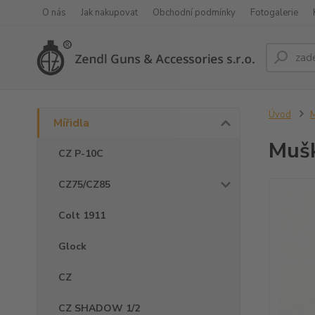
O nás
Jak nakupovat
Obchodní podmínky
Fotogalerie
Úvod
M
Mířidla
Mušk
CZ P-10C
CZ75/CZ85
Colt 1911
Glock
CZ
CZ SHADOW 1/2