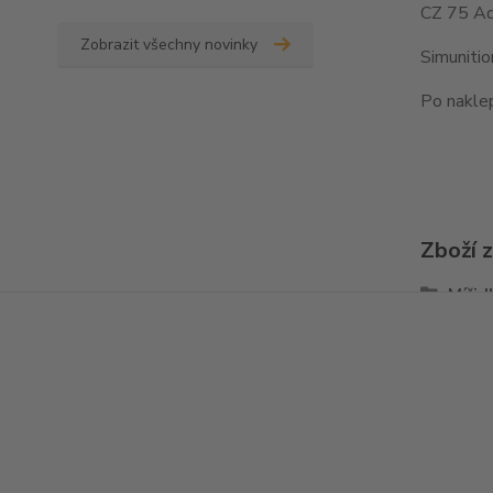
CZ 75 Ad
Zobrazit všechny novinky
Simuniti
Po naklep
Zboží 
Mířid