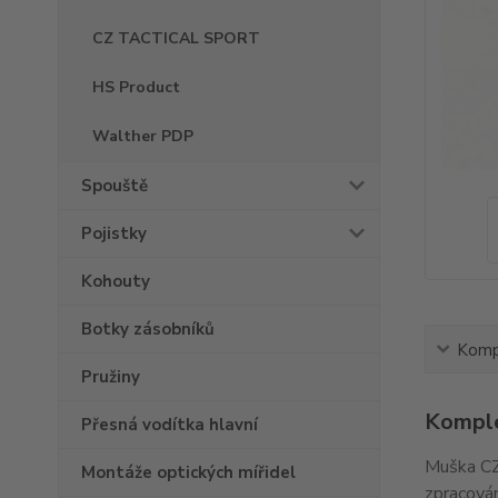
CZ TACTICAL SPORT
HS Product
Walther PDP
Spouště
Pojistky
Kohouty
Botky zásobníků
Kompl
Pružiny
Komple
Přesná vodítka hlavní
Muška CZ
Montáže optických mířidel
zpracován