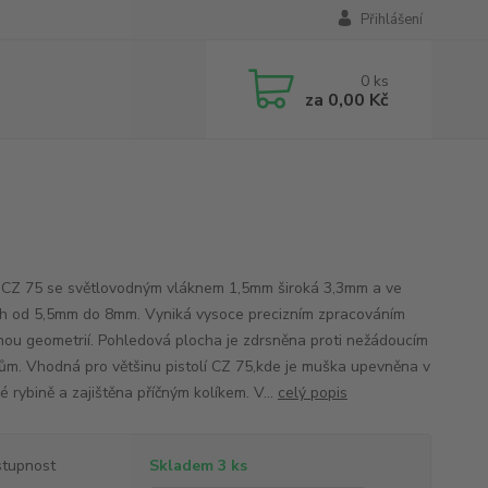
Přihlášení
0
ks
za
0,00 Kč
CZ 75 se světlovodným vláknem 1,5mm široká 3,3mm a ve
h od 5,5mm do 8mm. Vyniká vysoce precizním zpracováním
nou geometrií. Pohledová plocha je zdrsněna proti nežádoucím
ům. Vhodná pro většinu pistolí CZ 75,kde je muška upevněna v
 rybině a zajištěna příčným kolíkem. V...
celý popis
tupnost
Skladem 3 ks