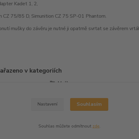
apter Kadet 1, 2,
on CZ 75/85 D, Simunition CZ 75 SP-01 Phantom.
nutí mušky do závěru je nutné ji opatrně svrtat se závěrem vr
zařazeno v kategoriích
la
Mušky
Souhlasím
Nastavení
Souhlas můžete odmítnout
zde
.