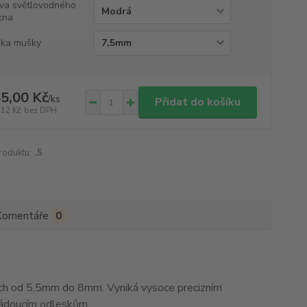
va světlovodného
kna
ka mušky
5,00 Kč
/
ks
Přidat do košíku
,12 Kč
bez DPH
roduktu:
.5
Komentáře
0
h od 5,5mm do 8mm. Vyniká vysoce precizním
žádoucím odleskům.