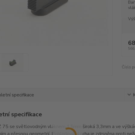
Bar
vlá
Výš
68
566
Číslo p
etní specifikace
tní specifikace
 75 se světlovodným vláknem 1,5mm široká 3,3mm a ve výškác
ím a přesnou geometrií. Pohledová plocha je zdrsněna proti ne