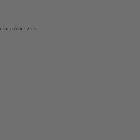
tákem průměr 2mm.
Vytvořeno na
Eshop-rychle.cz