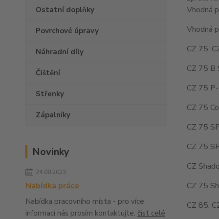
Vhodná pr
Ostatní doplňky
Vhodná pr
Povrchové úpravy
CZ 75, C
Náhradní díly
CZ 75 B 
Čištění
CZ 75 P-
Střenky
CZ 75 Co
Zápalníky
CZ 75 SP
CZ 75 SP
Novinky
CZ Shado
24.08.2023
CZ 75 Sh
Nabídka práce
Nabídka pracovního místa - pro více
CZ 85, C
informací nás prosím kontaktujte.
číst celé