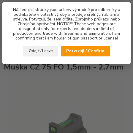
0
ks
Následující stránky jsou určeny výhradně pro odborníky a
za
0,00 Kč
podnikatele v oblasti výroby a prodeje sřelných zbraní a
střeliva. Potvrzuji, že jsem držitel Zbrojního průkazu nebo
Menu
Zbrojního oprávnění. NOTICE! These web pages are
designated only for experts and dealers in field of
production and trade with firearms and ammunition. I am
confirming that i am holder of gun passport or license!
Hledat
Potvrzuji / Confirm
Odejít / Leave
Úvod
Mířidla
Muška CZ 75 FO 1,5mm - 2,7mm
Muška CZ 75 FO 1,5mm - 2,7mm