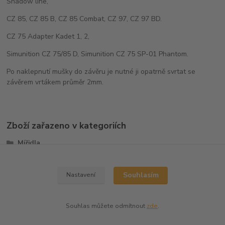
Shadow line,
CZ 85, CZ 85 B, CZ 85 Combat, CZ 97, CZ 97 BD.
CZ 75 Adapter Kadet 1, 2,
Simunition CZ 75/85 D, Simunition CZ 75 SP-01 Phantom.
Po naklepnutí mušky do závěru je nutné ji opatrně svrtat se
závěrem vrtákem průměr 2mm.
Zboží zařazeno v kategoriích
Mířidla
Mušky
Souhlasím
Nastavení
Souhlas můžete odmítnout
zde
.
Vytvořeno na
Eshop-rychle.cz