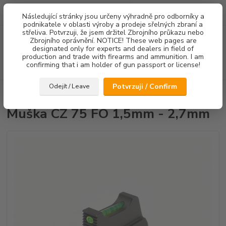
0
ks
Následující stránky jsou určeny výhradně pro odborníky a
za
0,00 Kč
podnikatele v oblasti výroby a prodeje sřelných zbraní a
střeliva. Potvrzuji, že jsem držitel Zbrojního průkazu nebo
Menu
Zbrojního oprávnění. NOTICE! These web pages are
designated only for experts and dealers in field of
production and trade with firearms and ammunition. I am
confirming that i am holder of gun passport or license!
Hledat
Potvrzuji / Confirm
Odejít / Leave
Úvod
Mířidla
Muška CZ 75 FO 1,5mm - 2,7mm
Muška CZ 75 FO 1,5mm - 2,7mm