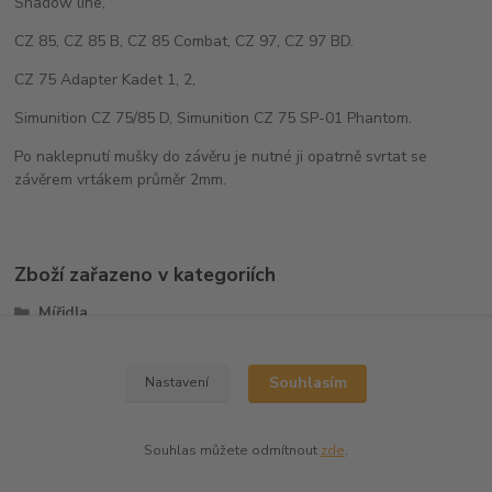
Shadow line,
CZ 85, CZ 85 B, CZ 85 Combat, CZ 97, CZ 97 BD.
CZ 75 Adapter Kadet 1, 2,
Simunition CZ 75/85 D, Simunition CZ 75 SP-01 Phantom.
Po naklepnutí mušky do závěru je nutné ji opatrně svrtat se
závěrem vrtákem průměr 2mm.
Zboží zařazeno v kategoriích
Mířidla
Mušky
Souhlasím
Nastavení
Souhlas můžete odmítnout
zde
.
Vytvořeno na
Eshop-rychle.cz