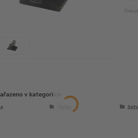
Číslo p
zařazeno v kategoriích
la
Mušky
Set