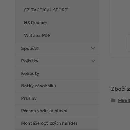
CZ TACTICAL SPORT
HS Product
Walther PDP
Spouště
Pojistky
Kohouty
Botky zásobníků
Zboží 
Pružiny
Mířid
Přesná vodítka hlavní
Montáže optických mířidel