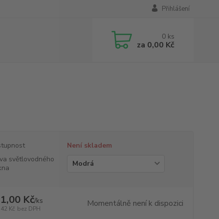
Přihlášení
0
ks
za
0,00 Kč
tupnost
Není skladem
va světlovodného
kna
1,00 Kč
/
ks
Momentálně není k dispozici
,42 Kč
bez DPH