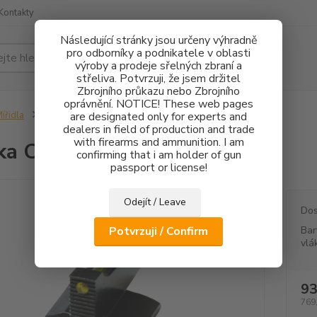
Kontakty
Následující stránky jsou určeny výhradně
pro odborníky a podnikatele v oblasti
Hledat
výroby a prodeje sřelných zbraní a
střeliva. Potvrzuji, že jsem držitel
Zbrojního průkazu nebo Zbrojního
oprávnění. NOTICE! These web pages
ířidla
Muška Colt FO 1mm
are designated only for experts and
dealers in field of production and trade
with firearms and ammunition. I am
ka Colt FO 1mm
confirming that i am holder of gun
passport or license!
Odejít / Leave
Dos
Potvrzuji / Confirm
Bar
vlá
93
769