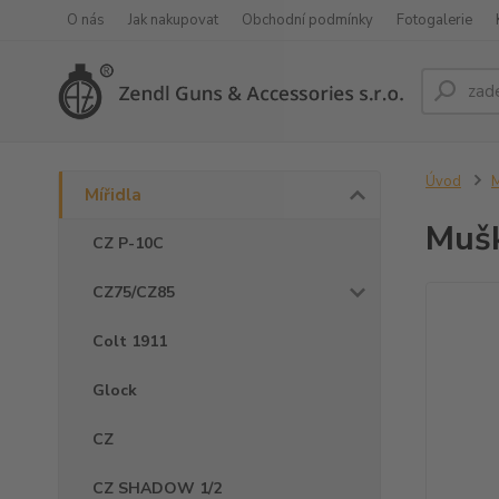
O nás
Jak nakupovat
Obchodní podmínky
Fotogalerie
Úvod
M
Mířidla
Muš
CZ P-10C
CZ75/CZ85
Colt 1911
Glock
CZ
CZ SHADOW 1/2