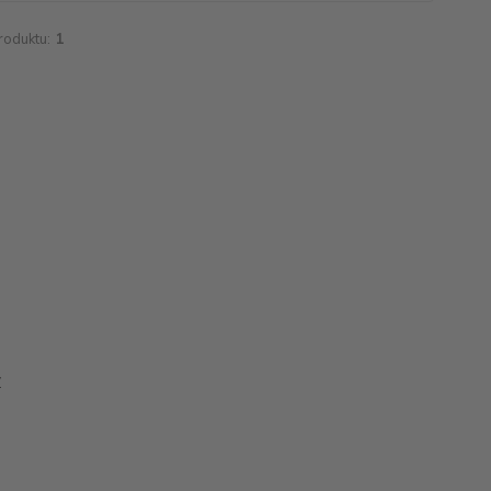
roduktu:
1
y