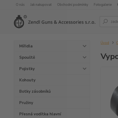
O nás
Jak nakupovat
Obchodní podmínky
Fotogalerie
Úvod
O
Mířidla
Vypo
Spouště
Pojistky
Kohouty
Botky zásobníků
Pružiny
Přesná vodítka hlavní