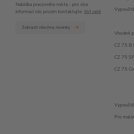
Nabídka pracovního místa - pro více
Vypouště
informací nás prosím kontaktujte.
číst celé
Zobrazit všechny novinky
Vhodné p
CZ 75 B 
CZ 75 SP
CZ 75 Co
Vypouštěn
Pro malou