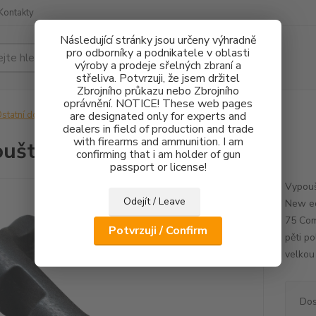
Kontakty
Následující stránky jsou určeny výhradně
pro odborníky a podnikatele v oblasti
Hledat
výroby a prodeje sřelných zbraní a
střeliva. Potvrzuji, že jsem držitel
Zbrojního průkazu nebo Zbrojního
oprávnění. NOTICE! These web pages
statní doplňky
are designated only for experts and
Vypouštění zásobníku
dealers in field of production and trade
with firearms and ammunition. I am
uštění zásobníku
confirming that i am holder of gun
passport or license!
Vypouš
Odejít / Leave
New ed
75 Com
Potvrzuji / Confirm
pěti p
velko
Dos