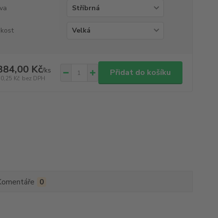
va
ikost
384,00 Kč
/
ks
Přidat do košíku
70,25 Kč
bez DPH
Komentáře
0