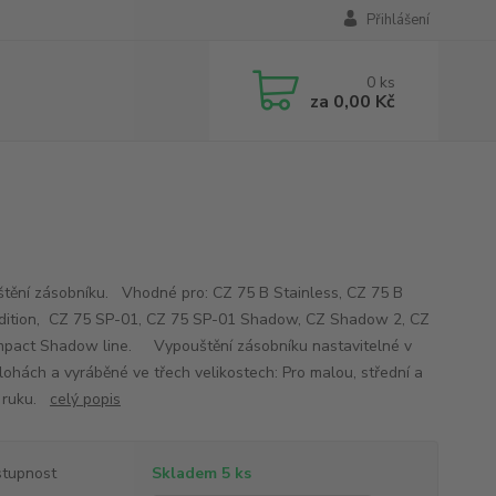
Přihlášení
0
ks
za
0,00 Kč
tění zásobníku. Vhodné pro: CZ 75 B Stainless, CZ 75 B
ition, CZ 75 SP-01, CZ 75 SP-01 Shadow, CZ Shadow 2, CZ
pact Shadow line. Vypouštění zásobníku nastavitelné v
olohách a vyráběné ve třech velikostech: Pro malou, střední a
u ruku.
celý popis
tupnost
Skladem 5 ks