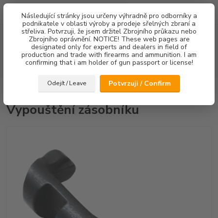
0
ks
Následující stránky jsou určeny výhradně pro odborníky a
za
0,00 Kč
podnikatele v oblasti výroby a prodeje sřelných zbraní a
střeliva. Potvrzuji, že jsem držitel Zbrojního průkazu nebo
Menu
Zbrojního oprávnění. NOTICE! These web pages are
designated only for experts and dealers in field of
production and trade with firearms and ammunition. I am
confirming that i am holder of gun passport or license!
Hledat
Potvrzuji / Confirm
Odejít / Leave
Úvod
Ostatní doplňky
Vypouštění zásobníku
Vypouštění zásobníku