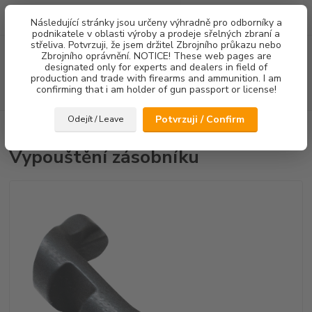
0
ks
Následující stránky jsou určeny výhradně pro odborníky a
za
0,00 Kč
podnikatele v oblasti výroby a prodeje sřelných zbraní a
střeliva. Potvrzuji, že jsem držitel Zbrojního průkazu nebo
Menu
Zbrojního oprávnění. NOTICE! These web pages are
designated only for experts and dealers in field of
production and trade with firearms and ammunition. I am
confirming that i am holder of gun passport or license!
Hledat
Potvrzuji / Confirm
Odejít / Leave
Úvod
Ostatní doplňky
Vypouštění zásobníku
Vypouštění zásobníku