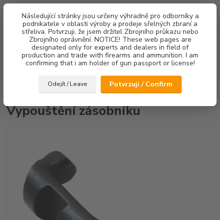
0
ks
Následující stránky jsou určeny výhradně pro odborníky a
za
0,00 Kč
podnikatele v oblasti výroby a prodeje sřelných zbraní a
střeliva. Potvrzuji, že jsem držitel Zbrojního průkazu nebo
Menu
Zbrojního oprávnění. NOTICE! These web pages are
designated only for experts and dealers in field of
production and trade with firearms and ammunition. I am
confirming that i am holder of gun passport or license!
Hledat
Potvrzuji / Confirm
Odejít / Leave
Úvod
Ostatní doplňky
Vypouštění zásobníku
Vypouštění zásobníku