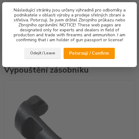
0
ks
Následující stránky jsou určeny výhradně pro odborníky a
za
0,00 Kč
podnikatele v oblasti výroby a prodeje sřelných zbraní a
střeliva. Potvrzuji, že jsem držitel Zbrojního průkazu nebo
Menu
Zbrojního oprávnění. NOTICE! These web pages are
designated only for experts and dealers in field of
production and trade with firearms and ammunition. I am
confirming that i am holder of gun passport or license!
Hledat
Potvrzuji / Confirm
Odejít / Leave
Úvod
Ostatní doplňky
Vypouštění zásobníku
Vypouštění zásobníku