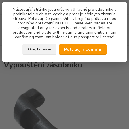
0
ks
Následující stránky jsou určeny výhradně pro odborníky a
za
0,00 Kč
podnikatele v oblasti výroby a prodeje sřelných zbraní a
střeliva. Potvrzuji, že jsem držitel Zbrojního průkazu nebo
Menu
Zbrojního oprávnění. NOTICE! These web pages are
designated only for experts and dealers in field of
production and trade with firearms and ammunition. I am
confirming that i am holder of gun passport or license!
Hledat
Potvrzuji / Confirm
Odejít / Leave
Úvod
Ostatní doplňky
Vypouštění zásobníku
Vypouštění zásobníku