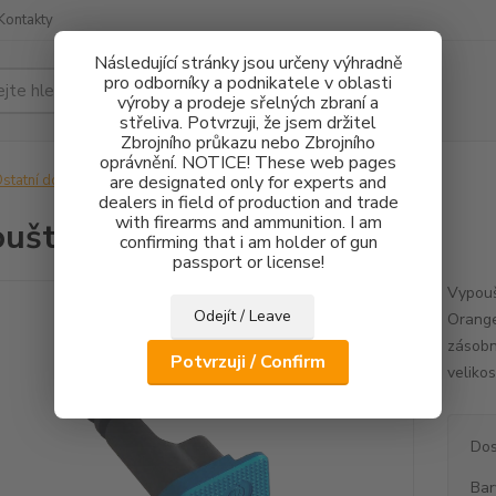
Kontakty
Následující stránky jsou určeny výhradně
pro odborníky a podnikatele v oblasti
Hledat
výroby a prodeje sřelných zbraní a
střeliva. Potvrzuji, že jsem držitel
Zbrojního průkazu nebo Zbrojního
oprávnění. NOTICE! These web pages
statní doplňky
are designated only for experts and
Vypouštění zásobníku CZ 75 TS
dealers in field of production and trade
with firearms and ammunition. I am
uštění zásobníku CZ 75 TS
confirming that i am holder of gun
passport or license!
Vypouš
Odejít / Leave
Orange
zásobn
Potvrzuji / Confirm
veliko
Dos
Bar