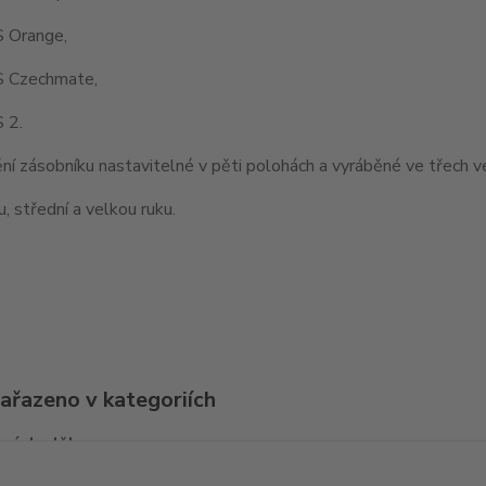
 Orange,
 Czechmate,
 2.
í zásobníku nastavitelné v pěti polohách a vyráběné ve třech v
, střední a velkou ruku.
zařazeno v kategoriích
ní doplňky