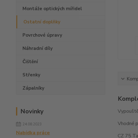
Montáže optických mířidel
Ostatní doplňky
Povrchové úpravy
Náhradní díly
Čištění
Střenky
Kompl
Zápalníky
Komple
Novinky
Vypouště
Vhodné p
24.08.2023
Nabídka práce
CZ 75 Tac