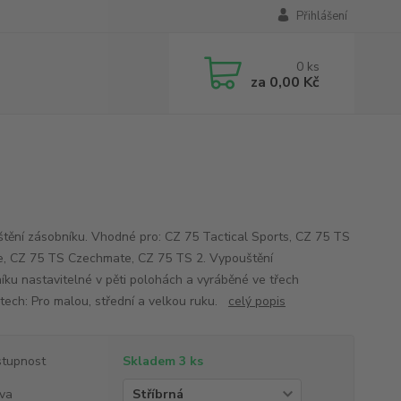
Přihlášení
0
ks
za
0,00 Kč
tění zásobníku. Vhodné pro: CZ 75 Tactical Sports, CZ 75 TS
, CZ 75 TS Czechmate, CZ 75 TS 2. Vypouštění
íku nastavitelné v pěti polohách a vyráběné ve třech
stech: Pro malou, střední a velkou ruku.
celý popis
tupnost
Skladem 3 ks
va