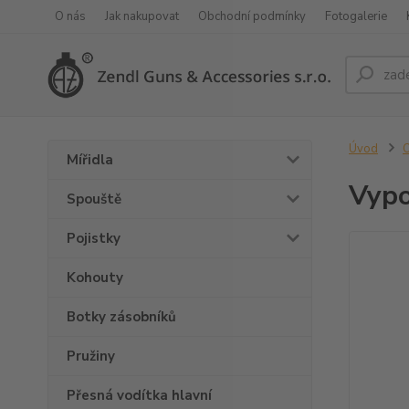
O nás
Jak nakupovat
Obchodní podmínky
Fotogalerie
Úvod
O
Mířidla
Vypo
Spouště
Pojistky
Kohouty
Botky zásobníků
Pružiny
Přesná vodítka hlavní