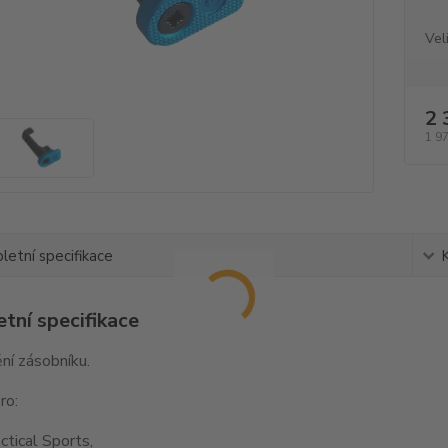
Vel
2 
1 9
etní specifikace
tní specifikace
ní zásobníku.
ro:
tical Sports,