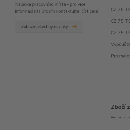
Nabídka pracovního místa - pro více
CZ 75 TS
informací nás prosím kontaktujte.
číst celé
CZ 75 TS
Zobrazit všechny novinky
CZ 75 TS
Vypouštěn
Pro malou
Zboží 
Ostat