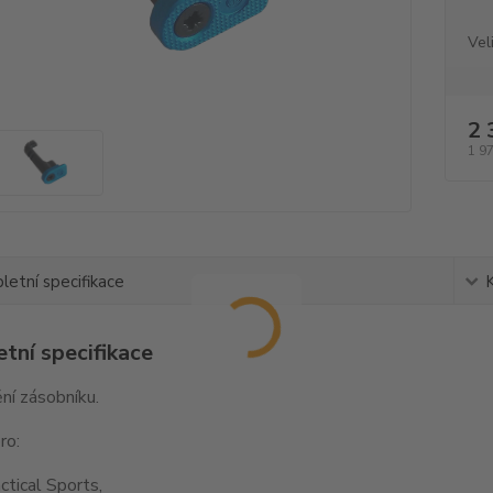
Vel
2 
1 9
etní specifikace
tní specifikace
ní zásobníku.
ro:
tical Sports,