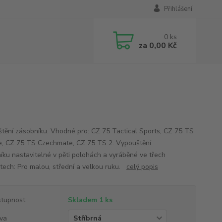
Přihlášení
0
ks
za
0,00 Kč
tění zásobníku. Vhodné pro: CZ 75 Tactical Sports, CZ 75 TS
, CZ 75 TS Czechmate, CZ 75 TS 2. Vypouštění
íku nastavitelné v pěti polohách a vyráběné ve třech
stech: Pro malou, střední a velkou ruku.
celý popis
tupnost
Skladem 1 ks
va