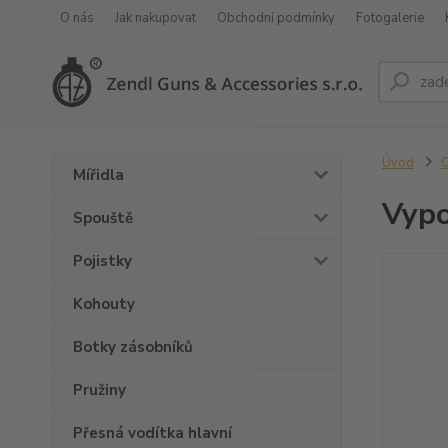
O nás
Jak nakupovat
Obchodní podmínky
Fotogalerie
Úvod
O
Mířidla
Vypo
Spouště
Pojistky
Kohouty
Botky zásobníků
Pružiny
Přesná vodítka hlavní