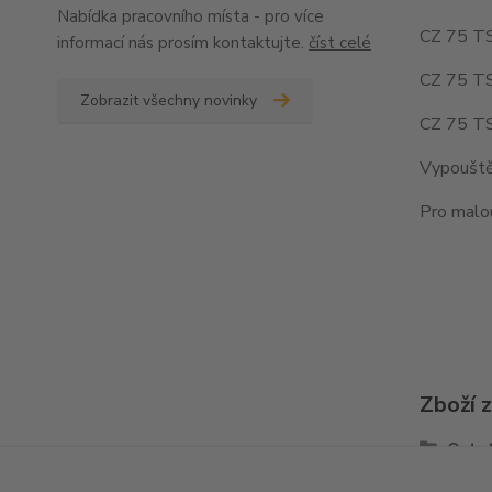
Nabídka pracovního místa - pro více
CZ 75 TS
informací nás prosím kontaktujte.
číst celé
CZ 75 TS
Zobrazit všechny novinky
CZ 75 TS
Vypouštěn
Pro malou
Zboží 
Ostat