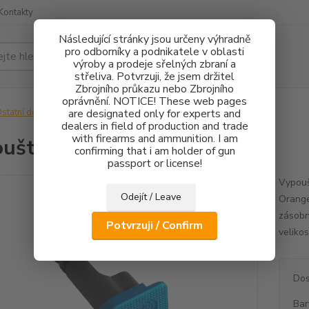
Kontakty
Následující stránky jsou určeny výhradně
pro odborníky a podnikatele v oblasti
Hledat
výroby a prodeje sřelných zbraní a
střeliva. Potvrzuji, že jsem držitel
Zbrojního průkazu nebo Zbrojního
oprávnění. NOTICE! These web pages
statní doplňky
are designated only for experts and
Vypouštění zásobníku CZ 75 TS
dealers in field of production and trade
with firearms and ammunition. I am
uštění zásobníku CZ 75 TS
confirming that i am holder of gun
passport or license!
Vypouš
Odejít / Leave
Orange
zásobn
Potvrzuji / Confirm
veliko
Dos
Bar