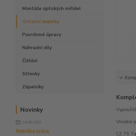
Montáže optických mířidel
Ostatní doplňky
Povrchové úpravy
Náhradní díly
Čištění
Střenky
Kompl
Zápalníky
Komple
Novinky
Vypouště
Vhodné p
24.08.2023
Nabídka práce
CZ 75 Tac