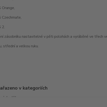
 Orange,
 Czechmate,
 2.
í zásobníku nastavitelné v pěti polohách a vyráběné ve třech v
, střední a velkou ruku.
zařazeno v kategoriích
ní doplňky