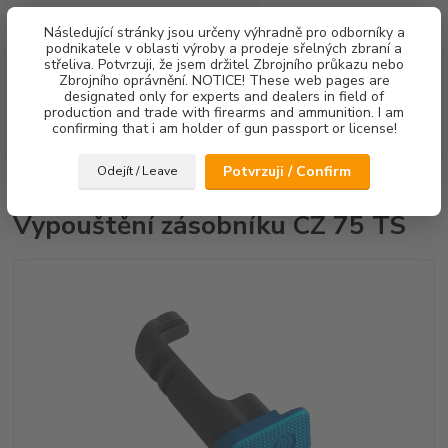
0
ks
Následující stránky jsou určeny výhradně pro odborníky a
za
0,00 Kč
podnikatele v oblasti výroby a prodeje sřelných zbraní a
střeliva. Potvrzuji, že jsem držitel Zbrojního průkazu nebo
Menu
Zbrojního oprávnění. NOTICE! These web pages are
designated only for experts and dealers in field of
production and trade with firearms and ammunition. I am
confirming that i am holder of gun passport or license!
Hledat
Potvrzuji / Confirm
Odejít / Leave
Úvod
Ostatní doplňky
Vypouštění zásobníku CZ 75 TS
Vypouštění zásobníku CZ 75 TS