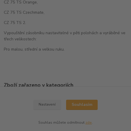
CZ 75 TS Orange,
CZ 75 TS Czechmate,
CZ 75 TS 2.
Vypouštění zásobníku nastavitelné v pěti polohách a vyráběné ve
třech velikostech:
Pro malou, střední a velkou ruku.
Zboží zařazeno v kategoriích
Ostatní doplňky
Souhlasím
Nastavení
Souhlas můžete odmítnout
zde
.
Vytvořeno na
Eshop-rychle.cz