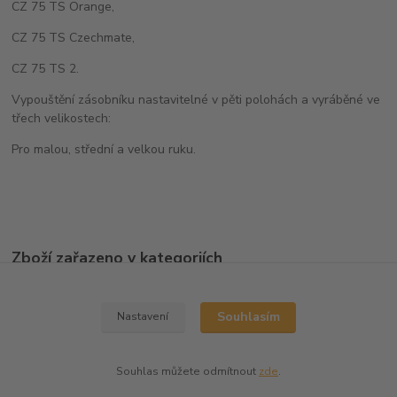
CZ 75 TS Orange,
CZ 75 TS Czechmate,
CZ 75 TS 2.
Vypouštění zásobníku nastavitelné v pěti polohách a vyráběné ve
třech velikostech:
Pro malou, střední a velkou ruku.
Zboží zařazeno v kategoriích
Ostatní doplňky
Souhlasím
Nastavení
Souhlas můžete odmítnout
zde
.
Vytvořeno na
Eshop-rychle.cz