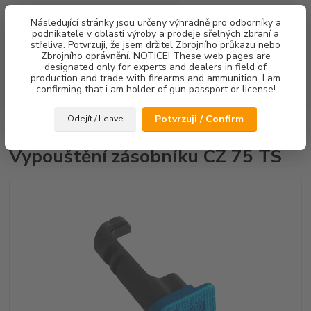
0
ks
Následující stránky jsou určeny výhradně pro odborníky a
za
0,00 Kč
podnikatele v oblasti výroby a prodeje sřelných zbraní a
střeliva. Potvrzuji, že jsem držitel Zbrojního průkazu nebo
Menu
Zbrojního oprávnění. NOTICE! These web pages are
designated only for experts and dealers in field of
production and trade with firearms and ammunition. I am
confirming that i am holder of gun passport or license!
Hledat
Potvrzuji / Confirm
Odejít / Leave
Úvod
Ostatní doplňky
Vypouštění zásobníku CZ 75 TS
Vypouštění zásobníku CZ 75 TS