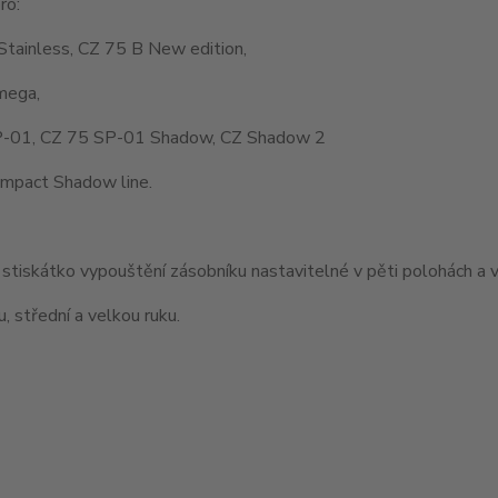
ro:
Stainless, CZ 75 B New edition,
mega,
-01, CZ 75 SP-01 Shadow, CZ Shadow 2
mpact Shadow line.
stiskátko vypouštění zásobníku nastavitelné v pěti polohách a v
, střední a velkou ruku.