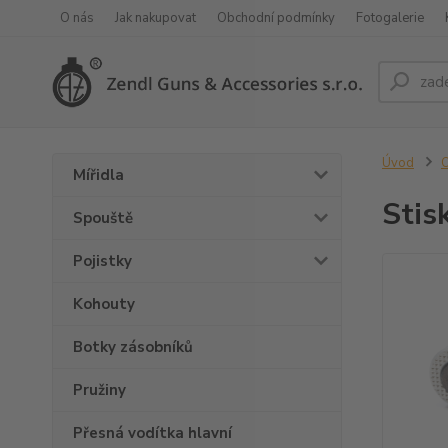
O nás
Jak nakupovat
Obchodní podmínky
Fotogalerie
Úvod
O
Mířidla
Stis
Spouště
Pojistky
Kohouty
Botky zásobníků
Pružiny
Přesná vodítka hlavní