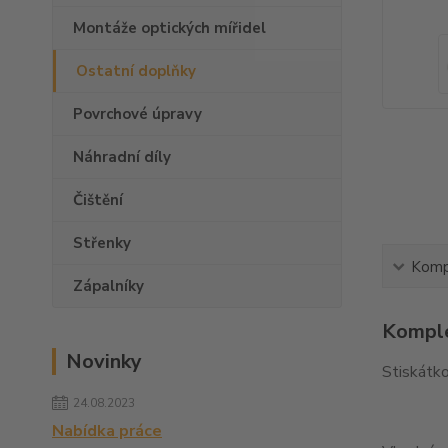
Montáže optických mířidel
Ostatní doplňky
Povrchové úpravy
Náhradní díly
Čištění
Střenky
Kompl
Zápalníky
Komple
Novinky
Stiskátko
24.08.2023
Nabídka práce