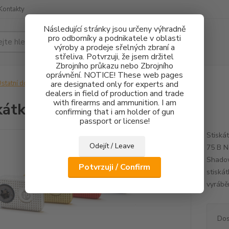
Kontakty
Následující stránky jsou určeny výhradně
pro odborníky a podnikatele v oblasti
Hledat
výroby a prodeje sřelných zbraní a
střeliva. Potvrzuji, že jsem držitel
Zbrojního průkazu nebo Zbrojního
oprávnění. NOTICE! These web pages
statní doplňky
are designated only for experts and
Stiskátko vypouštění zásobníku
dealers in field of production and trade
with firearms and ammunition. I am
kátko vypouštění zásobníku
confirming that i am holder of gun
passport or license!
Stiská
Odejít / Leave
75 B N
Shado
Potvrzuji / Confirm
stiská
vyráběn
Dos