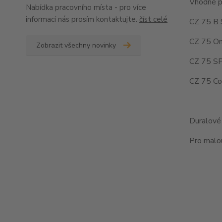
Vhodné p
Nabídka pracovního místa - pro více
informací nás prosím kontaktujte.
číst celé
CZ 75 B 
CZ 75 O
Zobrazit všechny novinky
CZ 75 SP
CZ 75 Co
Duralové 
Pro malou