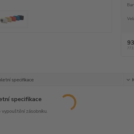
Bar
Vel
93
773
etní specifikace
tní specifikace
 vypouštění zásobníku.