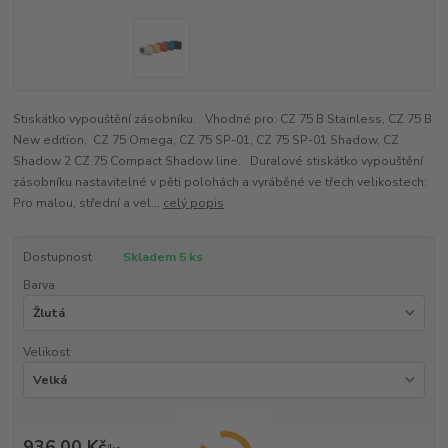
Stiskátko vypouštění zásobníku. Vhodné pro: CZ 75 B Stainless, CZ 75 B
New edition, CZ 75 Omega, CZ 75 SP-01, CZ 75 SP-01 Shadow, CZ
Shadow 2 CZ 75 Compact Shadow line. Duralové stiskátko vypouštění
zásobníku nastavitelné v pěti polohách a vyráběné ve třech velikostech:
Pro malou, střední a vel...
celý popis
Dostupnost
Skladem 5 ks
Barva
Velikost
936,00 Kč