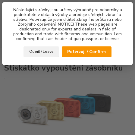
0
ks
Následující stránky jsou určeny výhradně pro odborníky a
za
0,00 Kč
podnikatele v oblasti výroby a prodeje sřelných zbraní a
střeliva. Potvrzuji, že jsem držitel Zbrojního průkazu nebo
Menu
Zbrojního oprávnění. NOTICE! These web pages are
designated only for experts and dealers in field of
production and trade with firearms and ammunition. I am
confirming that i am holder of gun passport or license!
Hledat
Potvrzuji / Confirm
Odejít / Leave
Úvod
Ostatní doplňky
Stiskátko vypouštění zásobníku
Stiskátko vypouštění zásobníku