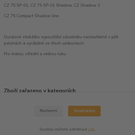
CZ 75 SP-01, CZ 75 SP-01 Shadow, CZ Shadow 2
CZ 75 Compact Shadow line.
Duralové stiskátko vypouštění zásobníku nastavitelné v pěti
polohách a vyráběné ve třech velikostech:
Pro malou, střední a velkou ruku.
Zboží zařazeno v kategoriích
Ostatní doplňky
Souhlasím
Nastavení
Souhlas můžete odmítnout
zde
.
Vytvořeno na
Eshop-rychle.cz