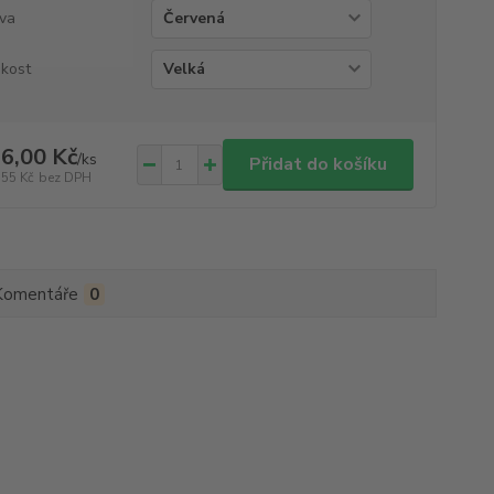
va
ikost
6,00 Kč
/
ks
Přidat do košíku
,55 Kč
bez DPH
Komentáře
0