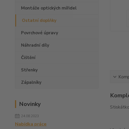
Montáže optických mířidel
Ostatní doplňky
Povrchové úpravy
Náhradní díly
Čištění
Střenky
Kompl
Zápalníky
Komple
Novinky
Stiskátko
24.08.2023
Nabídka práce