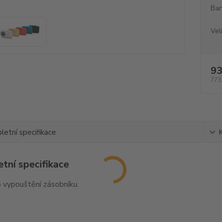
Bar
Vel
93
773
etní specifikace
tní specifikace
 vypouštění zásobníku.