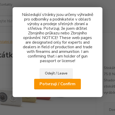
Kontakty
Následující stránky jsou určeny výhradně
pro odborníky a podnikatele v oblasti
Hledat
výroby a prodeje sřelných zbraní a
střeliva. Potvrzuji, že jsem držitel
Zbrojního průkazu nebo Zbrojního
oprávnění. NOTICE! These web pages
statní doplňky
are designated only for experts and
Stiskátko vypouštění zásobníku
dealers in field of production and trade
with firearms and ammunition. I am
kátko vypouštění zásobníku
confirming that i am holder of gun
passport or license!
Stiská
Odejít / Leave
75 B N
Shado
Potvrzuji / Confirm
stiská
vyráběn
Dos