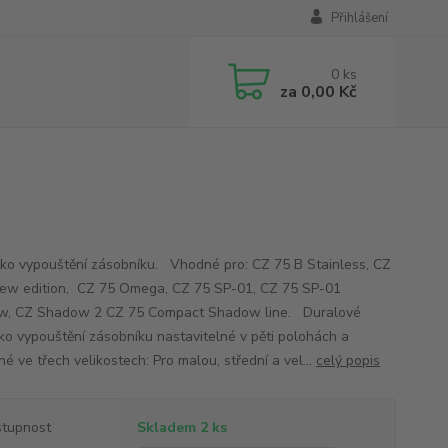
Přihlášení
0
ks
za
0,00 Kč
tko vypouštění zásobníku. Vhodné pro: CZ 75 B Stainless, CZ
ew edition, CZ 75 Omega, CZ 75 SP-01, CZ 75 SP-01
w, CZ Shadow 2 CZ 75 Compact Shadow line. Duralové
tko vypouštění zásobníku nastavitelné v pěti polohách a
é ve třech velikostech: Pro malou, střední a vel...
celý popis
tupnost
Skladem 2 ks