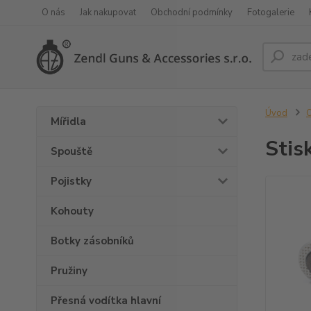
O nás
Jak nakupovat
Obchodní podmínky
Fotogalerie
Úvod
O
Mířidla
Stis
Spouště
Pojistky
Kohouty
Botky zásobníků
Pružiny
Přesná vodítka hlavní