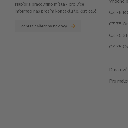
Vhodné p
Nabídka pracovního místa - pro více
informací nás prosím kontaktujte.
číst celé
CZ 75 B 
CZ 75 O
Zobrazit všechny novinky
CZ 75 SP
CZ 75 Co
Duralové 
Pro malou