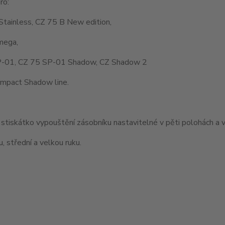
ro:
Stainless, CZ 75 B New edition,
mega,
-01, CZ 75 SP-01 Shadow, CZ Shadow 2
mpact Shadow line.
stiskátko vypouštění zásobníku nastavitelné v pěti polohách a v
, střední a velkou ruku.