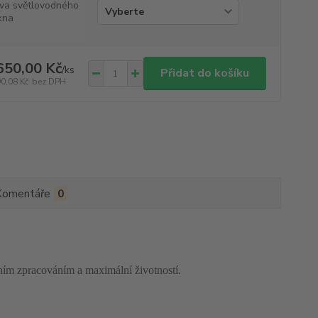
va světlovodného
kna
650,00 Kč
/
ks
Přidat do košíku
90,08 Kč
bez DPH
Komentáře
0
zním zpracováním a maximální životností.