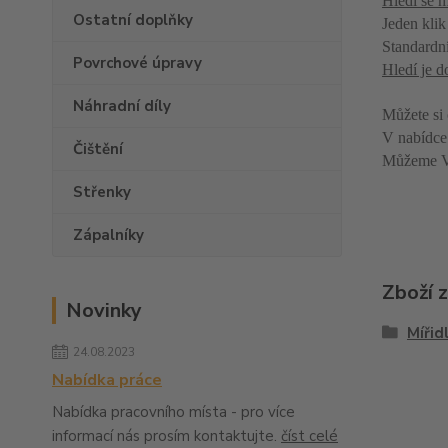
Hledí se m
Ostatní doplňky
Jeden klik
Standardní
Povrchové úpravy
Hledí je 
Náhradní díly
Můžete si 
V nabídce 
Čištění
Můžeme Vá
Střenky
Zápalníky
Zboží 
Novinky
Mířid
24.08.2023
Nabídka práce
Nabídka pracovního místa - pro více
informací nás prosím kontaktujte.
číst celé