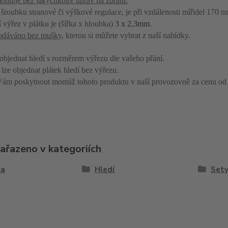
ontuje bez jakýchkoliv úprav na zbrani.
 šroubku stranové či výškové regulace, je při vzdálenosti mířidel 170 
 výřez v plátku je (šířka x hloubka)
3 x 2,3mm
.
dodáváno bez mušky
, kterou si můžete vybrat z naší nabídky.
objednat hledí s rozměrem výřezu dle vašeho přání.
lze objednat plátek hledí bez výřezu.
m poskytnout montáž tohoto produktu v naší provozovně za cenu od
zařazeno v kategoriích
la
Hledí
Set