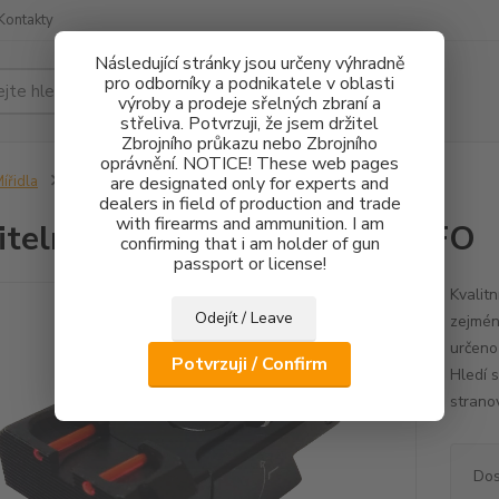
Kontakty
Následující stránky jsou určeny výhradně
pro odborníky a podnikatele v oblasti
Hledat
výroby a prodeje sřelných zbraní a
střeliva. Potvrzuji, že jsem držitel
Zbrojního průkazu nebo Zbrojního
oprávnění. NOTICE! These web pages
ířidla
Stavitelné hledí Ruger SR 1911 FO
are designated only for experts and
dealers in field of production and trade
with firearms and ammunition. I am
itelné hledí Ruger SR 1911 FO
confirming that i am holder of gun
passport or license!
Kvalitn
Odejít / Leave
zejmén
určeno
Potvrzuji / Confirm
Hledí 
stranov
Dos