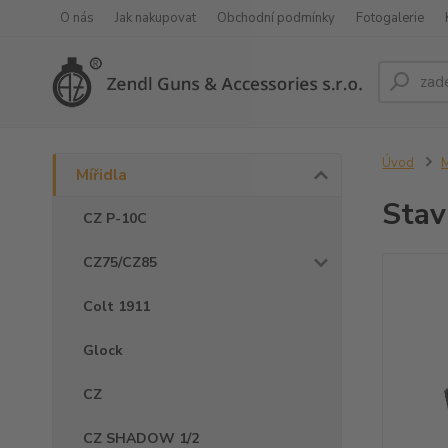
O nás
Jak nakupovat
Obchodní podmínky
Fotogalerie
Úvod
M
Mířidla
Stav
CZ P-10C
CZ75/CZ85
Colt 1911
Glock
CZ
CZ SHADOW 1/2