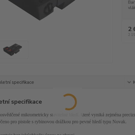
Bar
vlá
2 
2 1
etní specifikace
tní specifikace
 osvědčené mikrometricky stavitelné hledí, které vyniká zejména preci
rčeno pro pistole s rybinovou drážkou pro pevné hledí typu Novak.