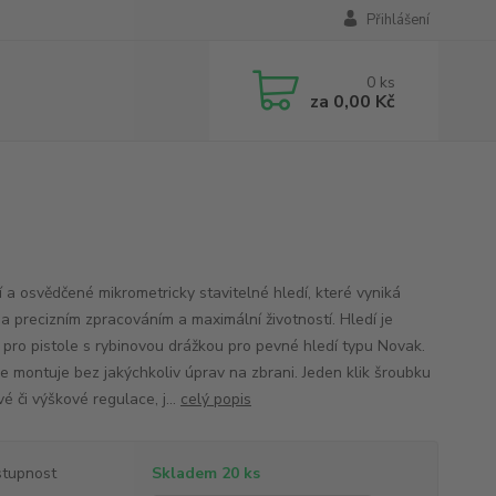
Přihlášení
0
ks
za
0,00 Kč
í a osvědčené mikrometricky stavitelné hledí, které vyniká
a precizním zpracováním a maximální životností. Hledí je
 pro pistole s rybinovou drážkou pro pevné hledí typu Novak.
se montuje bez jakýchkoliv úprav na zbrani. Jeden klik šroubku
é či výškové regulace, j...
celý popis
tupnost
Skladem 20 ks