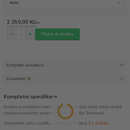
2 350,00 Kč
/
ks
1 942,15 Kč
bez DPH
Přidat do košíku
Kompletní specifikace
Komentáře
0
Kompletní specifikace
Kvalitní a osvědčené mikrometricky stavitelné hledí, které vyniká
zejména precizním zpracováním a maximální životností.
Standardní výřez v plátku je (šířka x hloubka)
3 x 2,3mm.