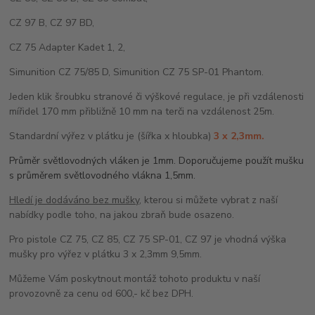
CZ 97 B, CZ 97 BD,
CZ 75 Adapter Kadet 1, 2,
Simunition CZ 75/85 D, Simunition CZ 75 SP-01 Phantom.
Jeden klik šroubku stranové či výškové regulace, je při vzdálenosti
mířidel 170 mm přibližně 10 mm na terči na vzdálenost 25m.
Standardní výřez v plátku je (šířka x hloubka)
3 x 2,3mm.
Průměr světlovodných vláken je 1mm. Doporučujeme použít mušku
s průměrem světlovodného vlákna 1,5mm.
Hledí je dodáváno bez mušky
, kterou si můžete vybrat z naší
nabídky podle toho, na jakou zbraň bude osazeno.
Pro pistole CZ 75, CZ 85, CZ 75 SP-01, CZ 97 je vhodná výška
mušky pro výřez v plátku 3 x 2,3mm 9,5mm.
Můžeme Vám poskytnout montáž tohoto produktu v naší
provozovně za cenu od 600,- kč bez DPH.