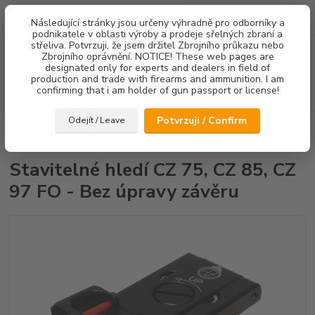
0
ks
Následující stránky jsou určeny výhradně pro odborníky a
za
0,00 Kč
podnikatele v oblasti výroby a prodeje sřelných zbraní a
střeliva. Potvrzuji, že jsem držitel Zbrojního průkazu nebo
Menu
Zbrojního oprávnění. NOTICE! These web pages are
designated only for experts and dealers in field of
production and trade with firearms and ammunition. I am
confirming that i am holder of gun passport or license!
Hledat
Potvrzuji / Confirm
Odejít / Leave
Úvod
Mířidla
Stavitelné hledí CZ 75, CZ 85, CZ 97 FO - Bez úpravy
závěru
Stavitelné hledí CZ 75, CZ 85, CZ
97 FO - Bez úpravy závěru