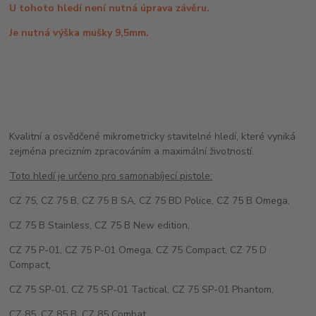
U tohoto hledí není nutná úprava závěru.
Je nutná výška mušky 9,5mm.
Kvalitní a osvědčené mikrometricky stavitelné hledí, které vyniká
zejména precizním zpracováním a maximální životností.
Toto hledí je určeno pro samonabíjecí pistole:
CZ 75, CZ 75 B, CZ 75 B SA, CZ 75 BD Police, CZ 75 B Omega,
CZ 75 B Stainless, CZ 75 B New edition,
CZ 75 P-01, CZ 75 P-01 Omega, CZ 75 Compact, CZ 75 D
Compact,
CZ 75 SP-01, CZ 75 SP-01 Tactical, CZ 75 SP-01 Phantom,
CZ 85, CZ 85 B, CZ 85 Combat,