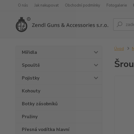
O nás
Jak nakupovat
Obchodní podmínky
Fotogalerie
Úvod
N
Mířidla
Šrou
Spouště
Pojistky
Kohouty
Botky zásobníků
Pružiny
Přesná vodítka hlavní