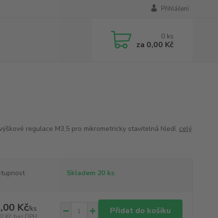
Přihlášení
0
ks
za
0,00 Kč
výškové regulace M3,5 pro mikrometricky stavitelná hledí.
celý
tupnost
Skladem 20 ks
,00 Kč
/
ks
Přidat do košíku
82 Kč
bez DPH