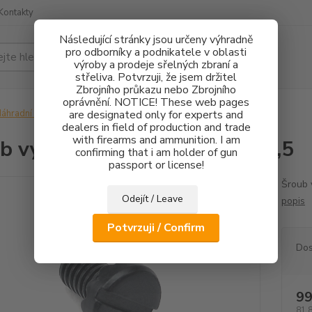
Kontakty
Následující stránky jsou určeny výhradně
pro odborníky a podnikatele v oblasti
Hledat
výroby a prodeje sřelných zbraní a
střeliva. Potvrzuji, že jsem držitel
Zbrojního průkazu nebo Zbrojního
oprávnění. NOTICE! These web pages
áhradní díly
Šroub výškové regulace hledí M3,5
are designated only for experts and
dealers in field of production and trade
with firearms and ammunition. I am
b výškové regulace hledí M3,5
confirming that i am holder of gun
passport or license!
Šroub 
Odejít / Leave
popis
Potvrzuji / Confirm
Dos
99
81,