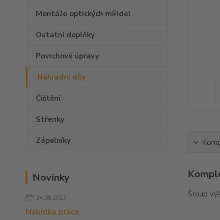
Montáže optických mířidel
Ostatní doplňky
Povrchové úpravy
Náhradní díly
Čištění
Střenky
Zápalníky
Kompl
Komple
Novinky
Šroub výš
24.08.2023
Nabídka práce