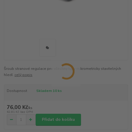
Šroub stranové regulace pro všechny typy mikrometricky stavitelných
hledí.
celý popis
Dostupnost
Skladem 10 ks
76,00 Kč
/
ks
62,81 Kč
bez DPH
Přidat do košíku