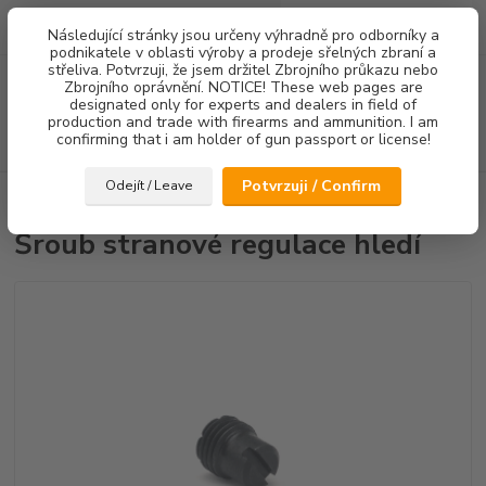
0
ks
Následující stránky jsou určeny výhradně pro odborníky a
za
0,00 Kč
podnikatele v oblasti výroby a prodeje sřelných zbraní a
střeliva. Potvrzuji, že jsem držitel Zbrojního průkazu nebo
Menu
Zbrojního oprávnění. NOTICE! These web pages are
designated only for experts and dealers in field of
production and trade with firearms and ammunition. I am
confirming that i am holder of gun passport or license!
Hledat
Potvrzuji / Confirm
Odejít / Leave
Úvod
Náhradní díly
Šroub stranové regulace hledí
Šroub stranové regulace hledí