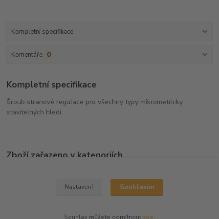
Kompletní specifikace
Komentáře
0
Kompletní specifikace
Šroub stranové regulace pro všechny typy mikrometricky
stavitelných hledí.
Zboží zařazeno v kategoriích
Náhradní díly
Souhlasím
Nastavení
Souhlas můžete odmítnout
zde
.