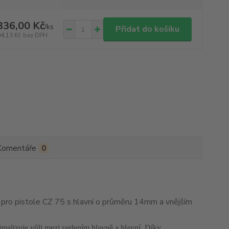
336,00 Kč
/
ks
Přidat do košíku
04,13 Kč
bez DPH
Komentáře
0
 pro pistole CZ 75 s hlavní o průměru 14mm a vnějším
imalizuje vůli mezi vedením hlavně a hlavní. Díky