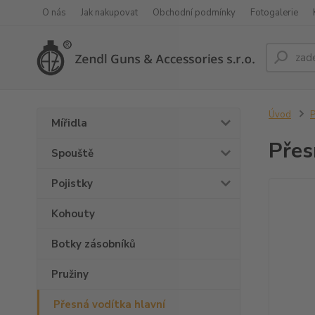
O nás
Jak nakupovat
Obchodní podmínky
Fotogalerie
Úvod
P
Mířidla
Přes
Spouště
Pojistky
Kohouty
Botky zásobníků
Pružiny
Přesná vodítka hlavní