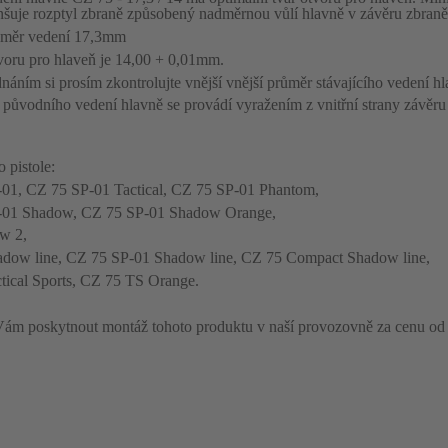
šuje rozptyl zbraně způsobený nadměrnou vůlí hlavně v závěru zbraně
ůměr vedení 17,3mm
voru pro hlaveň je 14,00 + 0,01mm.
náním si prosím zkontrolujte vnější vnější průměr stávajícího vedení hl
původního vedení hlavně se provádí vyražením z vnitřní strany závě
 pistole:
01, CZ 75 SP-01 Tactical, CZ 75 SP-01 Phantom,
-01 Shadow, CZ 75 SP-01 Shadow Orange,
w 2,
dow line, CZ 75 SP-01 Shadow line, CZ 75 Compact Shadow line,
tical Sports, CZ 75 TS Orange.
m poskytnout montáž tohoto produktu v naší provozovně za cenu od