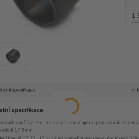
1 
1 1
etní specifikace
tní specifikace
dení hlavně CZ 75 - 17,3 / 14 zmenšuje rozptyl zbraně. Určeno
vedení 17,3mm
ení hlavně CZ 75 - 17,3 / 14 má optimální tvar otvoru pro hlaveň. Min