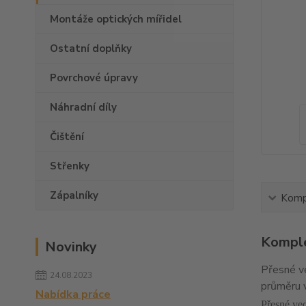
Montáže optických mířidel
Ostatní doplňky
Povrchové úpravy
Náhradní díly
Čištění
Střenky
Zápalníky
Kompl
Komple
Novinky
Přesné ve
24.08.2023
průměru 
Nabídka práce
Přesné ved