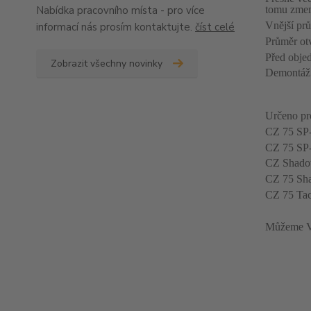
Nabídka pracovního místa - pro více
tomu zmen
Vnější pr
informací nás prosím kontaktujte.
číst celé
Průměr ot
Před objed
Zobrazit všechny novinky
Demontáž 
Určeno pro
CZ 75 SP-
CZ 75 SP
CZ Shado
CZ 75 Sha
CZ 75 Tac
Můžeme Vá