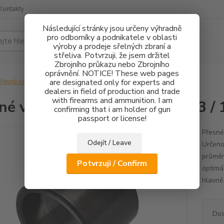
Kontakty
Následující stránky jsou určeny výhradně
pro odborníky a podnikatele v oblasti
Hledat
výroby a prodeje sřelných zbraní a
střeliva. Potvrzuji, že jsem držitel
Zbrojního průkazu nebo Zbrojního
oprávnění. NOTICE! These web pages
řesná vodítka hlavní
are designated only for experts and
Přesné vedení hlavně CZ 75 - 17,3 / 14
dealers in field of production and trade
with firearms and ammunition. I am
né vedení hlavně CZ 75 - 17,3 / 
confirming that i am holder of gun
passport or license!
Přesné
Odejít / Leave
Určeno
průměr
Potvrzuji / Confirm
optimá
hlavně
Dos