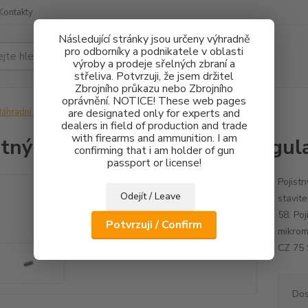
Kontakty
Následující stránky jsou určeny výhradně
pro odborníky a podnikatele v oblasti
Hledat
výroby a prodeje sřelných zbraní a
střeliva. Potvrzuji, že jsem držitel
Zbrojního průkazu nebo Zbrojního
oprávnění. NOTICE! These web pages
áhradní díly
Pojistný čep šroubku stranové regulace 1,5x4mm
are designated only for experts and
dealers in field of production and trade
with firearms and ammunition. I am
stný čep šroubku stranové regu
confirming that i am holder of gun
passport or license!
Pojist
Odejít / Leave
stavit
58. Po
Potvrzuji / Confirm
mikrome
CZ 75 
Dos