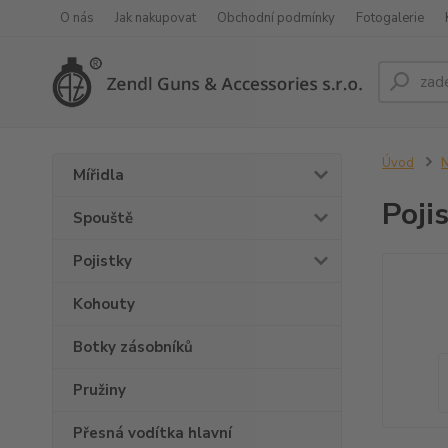
O nás
Jak nakupovat
Obchodní podmínky
Fotogalerie
Úvod
N
Mířidla
Poji
Spouště
Pojistky
Kohouty
Botky zásobníků
Pružiny
Přesná vodítka hlavní