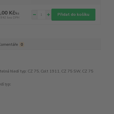
,00 Kč
/
ks
Přidat do košíku
79 Kč
bez DPH
Komentáře
0
telná hledí typ: CZ 75, Colt 1911, CZ 75 SW, CZ 75
dí typ: