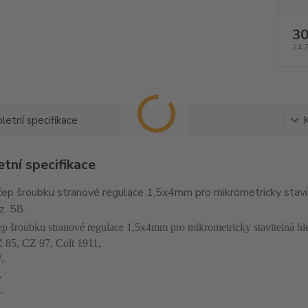
30
24,
etní specifikace
tní specifikace
 čep šroubku stranové regulace 1,5x4mm pro mikrometricky stavi
z. 58.
ep šroubku stranové regulace 1,5x4mm pro mikrometricky stavitelná hle
 85, CZ 97, Colt 1911,
,
,
.