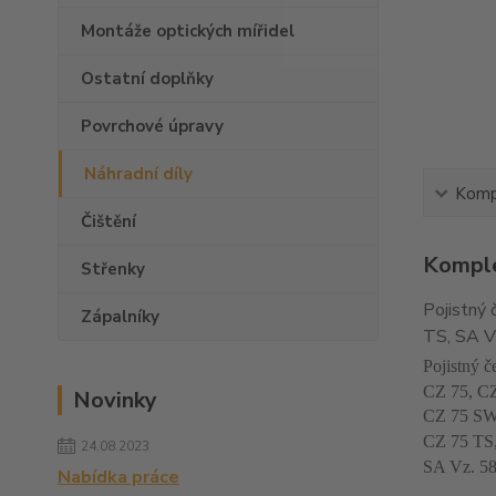
Montáže optických mířidel
Ostatní doplňky
Povrchové úpravy
Náhradní díly
Kompl
Čištění
Komple
Střenky
Pojistný
Zápalníky
TS, SA V
Pojistný č
CZ 75, CZ
Novinky
CZ 75 SW
CZ 75 TS
24.08.2023
SA Vz. 58
Nabídka práce