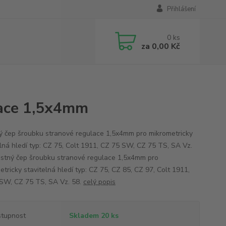
Přihlášení
0
ks
za
0,00 Kč
lace 1,5x4mm
ný čep šroubku stranové regulace 1,5x4mm pro mikrometricky
elná hledí typ: CZ 75, Colt 1911, CZ 75 SW, CZ 75 TS, SA Vz.
jistný čep šroubku stranové regulace 1,5x4mm pro
tricky stavitelná hledí typ: CZ 75, CZ 85, CZ 97, Colt 1911,
SW, CZ 75 TS, SA Vz. 58.
celý popis
tupnost
Skladem 20 ks