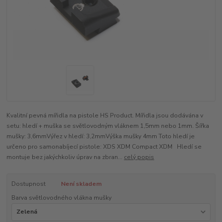
Kvalitní pevná mířidla na pistole HS Product. Mířidla jsou dodávána v
setu: hledí + muška se světlovodným vláknem 1,5mm nebo 1mm. Šířka
mušky: 3,6mmVýřez v hledí: 3,2mmVýška mušky 4mm Toto hledí je
určeno pro samonabíjecí pistole: XDS XDM Compact XDM Hledí se
montuje bez jakýchkoliv úprav na zbran...
celý popis
Dostupnost
Není skladem
Barva světlovodného vlákna mušky