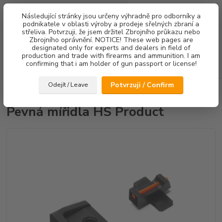
0
ks
Následující stránky jsou určeny výhradně pro odborníky a
za
0,00 Kč
podnikatele v oblasti výroby a prodeje sřelných zbraní a
střeliva. Potvrzuji, že jsem držitel Zbrojního průkazu nebo
Menu
Zbrojního oprávnění. NOTICE! These web pages are
designated only for experts and dealers in field of
production and trade with firearms and ammunition. I am
confirming that i am holder of gun passport or license!
Hledat
Potvrzuji / Confirm
Odejít / Leave
Úvod
Mířidla
Pevná mířidla HS Product
Pevná mířidla HS Product