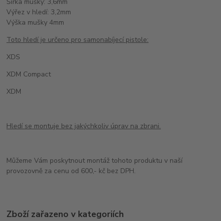
Šířka mušky: 3,6mm
Výřez v hledí: 3,2mm
Výška mušky 4mm
Toto hledí je určeno pro samonabíjecí pistole:
XDS
XDM Compact
XDM
Hledí se montuje bez jakýchkoliv úprav na zbrani.
Můžeme Vám poskytnout montáž tohoto produktu v naší
provozovně za cenu od 600,- kč bez DPH.
Zboží zařazeno v kategoriích