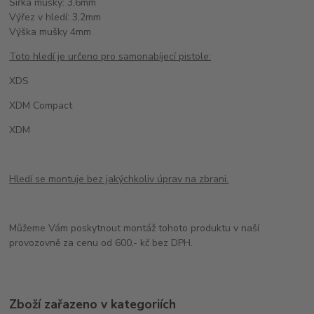
Šířka mušky: 3,6mm
Výřez v hledí: 3,2mm
Výška mušky 4mm
Toto hledí je určeno pro samonabíjecí pistole:
XDS
XDM Compact
XDM
Hledí se montuje bez jakýchkoliv úprav na zbrani.
Můžeme Vám poskytnout montáž tohoto produktu v naší
provozovně za cenu od 600,- kč bez DPH.
Zboží zařazeno v kategoriích