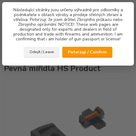
0
ks
Následující stránky jsou určeny výhradně pro odborníky a
za
0,00 Kč
podnikatele v oblasti výroby a prodeje sřelných zbraní a
střeliva. Potvrzuji, že jsem držitel Zbrojního průkazu nebo
Menu
Zbrojního oprávnění. NOTICE! These web pages are
designated only for experts and dealers in field of
production and trade with firearms and ammunition. I am
confirming that i am holder of gun passport or license!
Hledat
Potvrzuji / Confirm
Odejít / Leave
Úvod
Mířidla
Pevná mířidla HS Product
Pevná mířidla HS Product