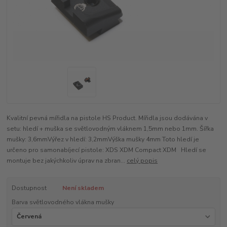
Kvalitní pevná mířidla na pistole HS Product. Mířidla jsou dodávána v
setu: hledí + muška se světlovodným vláknem 1,5mm nebo 1mm. Šířka
mušky: 3,6mmVýřez v hledí: 3,2mmVýška mušky 4mm Toto hledí je
určeno pro samonabíjecí pistole: XDS XDM Compact XDM Hledí se
montuje bez jakýchkoliv úprav na zbran...
celý popis
Dostupnost
Není skladem
Barva světlovodného vlákna mušky