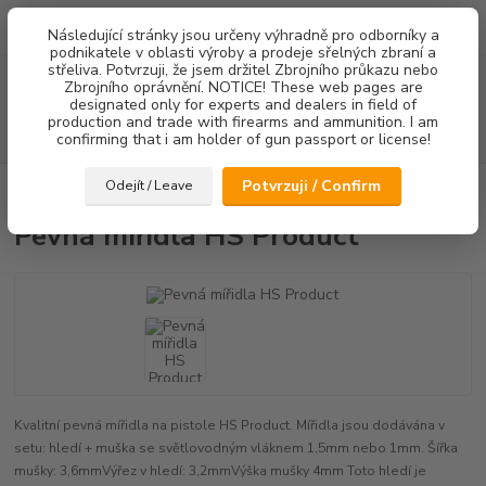
0
ks
Následující stránky jsou určeny výhradně pro odborníky a
za
0,00 Kč
podnikatele v oblasti výroby a prodeje sřelných zbraní a
střeliva. Potvrzuji, že jsem držitel Zbrojního průkazu nebo
Menu
Zbrojního oprávnění. NOTICE! These web pages are
designated only for experts and dealers in field of
production and trade with firearms and ammunition. I am
Hledat
confirming that i am holder of gun passport or license!
Potvrzuji / Confirm
Odejít / Leave
Úvod
Mířidla
Pevná mířidla HS Product
Pevná mířidla HS Product
Kvalitní pevná mířidla na pistole HS Product. Mířidla jsou dodávána v
setu: hledí + muška se světlovodným vláknem 1,5mm nebo 1mm. Šířka
mušky: 3,6mmVýřez v hledí: 3,2mmVýška mušky 4mm Toto hledí je