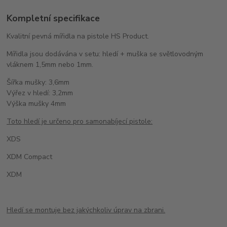
Kompletní specifikace
Kvalitní pevná mířidla na pistole HS Product.
Mířidla jsou dodávána v setu: hledí + muška se světlovodným
vláknem 1,5mm nebo 1mm.
Šířka mušky: 3,6mm
Výřez v hledí: 3,2mm
Výška mušky 4mm
Toto hledí je určeno pro samonabíjecí pistole:
XDS
XDM Compact
XDM
Hledí se montuje bez jakýchkoliv úprav na zbrani.