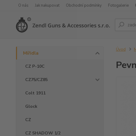
O nás
Jak nakupovat
Obchodní podmínky
Fotogalerie
Úvod
M
Mířidla
Pevn
CZ P-10C
CZ75/CZ85
Colt 1911
Glock
CZ
CZ SHADOW 1/2