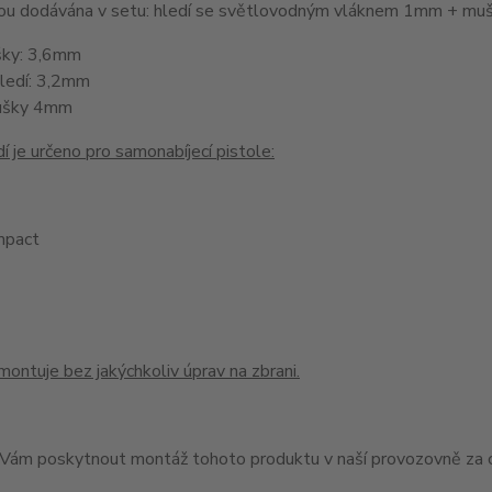
jsou dodávána v setu: hledí se světlovodným vláknem 1mm + 
šky: 3,6mm
hledí: 3,2mm
ušky 4mm
í je určeno pro samonabíjecí pistole:
pact
montuje bez jakýchkoliv úprav na zbrani.
ám poskytnout montáž tohoto produktu v naší provozovně za c