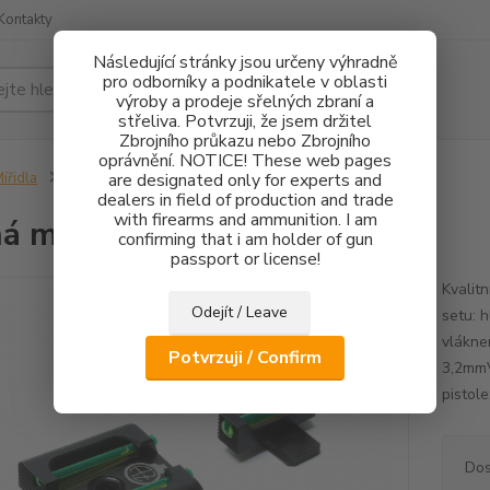
Kontakty
Následující stránky jsou určeny výhradně
pro odborníky a podnikatele v oblasti
Hledat
výroby a prodeje sřelných zbraní a
střeliva. Potvrzuji, že jsem držitel
Zbrojního průkazu nebo Zbrojního
oprávnění. NOTICE! These web pages
ířidla
Pevná mířidla HS Product FO
are designated only for experts and
dealers in field of production and trade
with firearms and ammunition. I am
á mířidla HS Product FO
confirming that i am holder of gun
passport or license!
Kvalit
Odejít / Leave
setu: 
vlákne
Potvrzuji / Confirm
3,2mmV
pistol
Dos