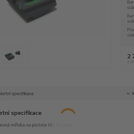
Bar
vlá
Bar
vlá
Prů
vlá
2 
2 2
etní specifikace
tní specifikace
pevná mířidla na pistole HS Product.