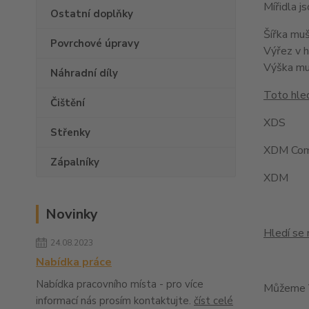
Mířidla 
Ostatní doplňky
Šířka mu
Povrchové úpravy
Výřez v 
Výška m
Náhradní díly
Toto hled
Čištění
XDS
Střenky
XDM Com
Zápalníky
XDM
Novinky
Hledí se 
24.08.2023
Nabídka práce
Nabídka pracovního místa - pro více
Můžeme V
informací nás prosím kontaktujte.
číst celé