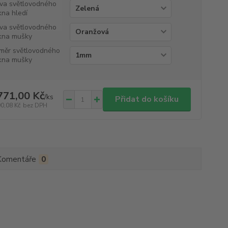
va světlovodného
kna hledí
va světlovodného
kna mušky
měr světlovodného
kna mušky
771,00 Kč
/
ks
Přidat do košíku
90,08 Kč
bez DPH
Komentáře
0