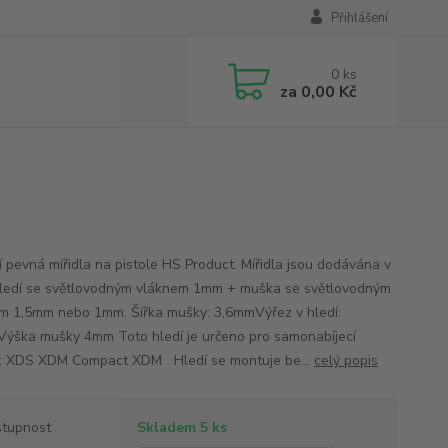
Přihlášení
0
ks
za
0,00 Kč
ní pevná mířidla na pistole HS Product. Mířidla jsou dodávána v
hledí se světlovodným vláknem 1mm + muška se světlovodným
m 1,5mm nebo 1mm. Šířka mušky: 3,6mmVýřez v hledí:
ýška mušky 4mm Toto hledí je určeno pro samonabíjecí
e: XDS XDM Compact XDM Hledí se montuje be...
celý popis
tupnost
Skladem 5 ks