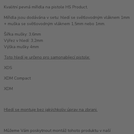
Kvalitní pevná mířidla na pistole HS Product.
Mířidla jsou dodávána v setu: hledí se světlovodným vláknem 1mm
+ muška se světlovodným vláknem 1,5mm nebo 1mm.
Šířka mušky: 3,6mm
Výřez v hledí: 3,2mm
Výška mušky 4mm
Toto hledí je určeno pro samonabíjecí pistole:
XDS
XDM Compact
XDM
Hledí se montuje bez jakýchkoliv úprav na zbrani.
Můžeme Vám poskytnout montáž tohoto produktu v naší