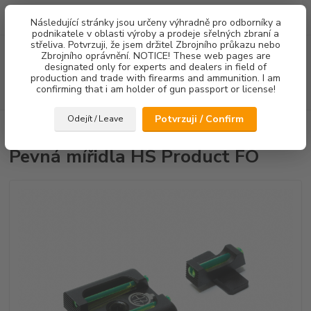
0
ks
Následující stránky jsou určeny výhradně pro odborníky a
za
0,00 Kč
podnikatele v oblasti výroby a prodeje sřelných zbraní a
střeliva. Potvrzuji, že jsem držitel Zbrojního průkazu nebo
Menu
Zbrojního oprávnění. NOTICE! These web pages are
designated only for experts and dealers in field of
production and trade with firearms and ammunition. I am
confirming that i am holder of gun passport or license!
Hledat
Potvrzuji / Confirm
Odejít / Leave
Úvod
Mířidla
Pevná mířidla HS Product FO
Pevná mířidla HS Product FO