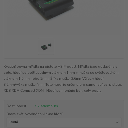
Kvalitní pevná mířidla na pistole HS Product. Mířidla jsou dodávána v
setu: hledí se světlovodným vláknem 1mm + muška se světlovodným
vláknem 1,5mm nebo 1mm. Šířka mušky: 3,6mmVýřez v hledí:
3,2mmVýška mušky 4mm Toto hledí je určeno pro samonabíjecí pistole:
XDS XDM Compact XDM Hledí se montuje be...
celý popis
Dostupnost
Skladem 5 ks
Barva světlovodného vlákna hledí