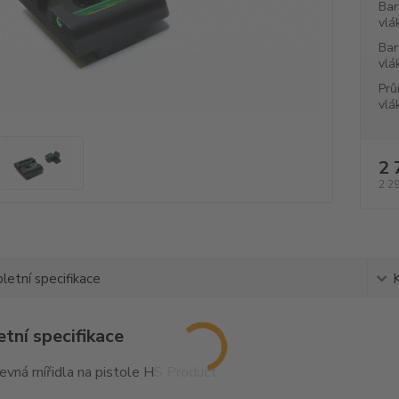
Bar
vlá
Bar
vlá
Prů
vlá
2 
2 2
etní specifikace
tní specifikace
pevná mířidla na pistole HS Product.