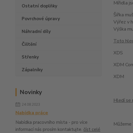
Mířidla 
Ostatní doplňky
Šířka mu
Povrchové úpravy
Výřez v 
Výška m
Náhradní díly
Toto hled
Čištění
XDS
Střenky
XDM Com
Zápalníky
XDM
Novinky
Hledí se 
24.08.2023
Nabídka práce
Nabídka pracovního místa - pro více
Můžeme V
informací nás prosím kontaktujte.
číst celé