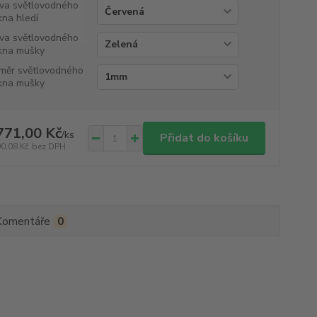
va světlovodného
kna hledí
va světlovodného
kna mušky
měr světlovodného
kna mušky
771,00 Kč
/
ks
Přidat do košíku
90,08 Kč
bez DPH
Komentáře
0