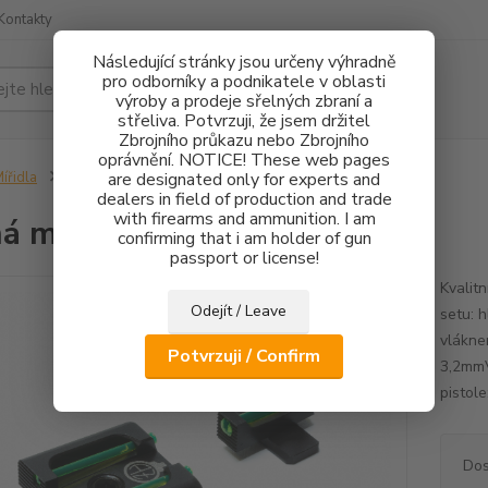
Kontakty
Následující stránky jsou určeny výhradně
pro odborníky a podnikatele v oblasti
Hledat
výroby a prodeje sřelných zbraní a
střeliva. Potvrzuji, že jsem držitel
Zbrojního průkazu nebo Zbrojního
oprávnění. NOTICE! These web pages
ířidla
Pevná mířidla HS Product FO
are designated only for experts and
dealers in field of production and trade
with firearms and ammunition. I am
á mířidla HS Product FO
confirming that i am holder of gun
passport or license!
Kvalit
Odejít / Leave
setu: 
vlákne
Potvrzuji / Confirm
3,2mmV
pistol
Dos