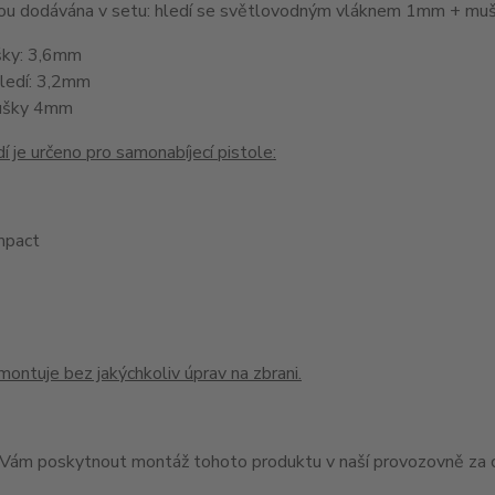
jsou dodávána v setu: hledí se světlovodným vláknem 1mm + 
šky: 3,6mm
hledí: 3,2mm
ušky 4mm
í je určeno pro samonabíjecí pistole:
pact
montuje bez jakýchkoliv úprav na zbrani.
ám poskytnout montáž tohoto produktu v naší provozovně za c