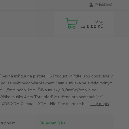
Přihlášení
0
ks
za
0,00 Kč
ní pevná mířidla na pistole HS Product. Mířidla jsou dodávána v
hledí se světlovodným vláknem 1mm + muška se světlovodným
m 1,5mm nebo 1mm. Šířka mušky: 3,6mmVýřez v hledí:
ýška mušky 4mm Toto hledí je určeno pro samonabíjecí
e: XDS XDM Compact XDM Hledí se montuje be...
celý popis
tupnost
Skladem 5 ks