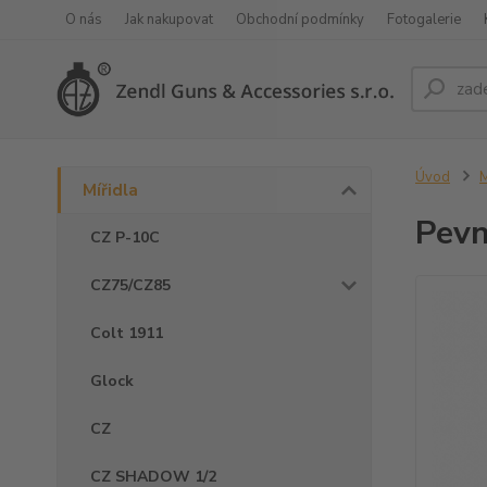
O nás
Jak nakupovat
Obchodní podmínky
Fotogalerie
Úvod
M
Mířidla
Pevn
CZ P-10C
CZ75/CZ85
Colt 1911
Glock
CZ
CZ SHADOW 1/2