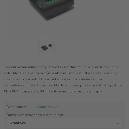
Kvalitní pevná mířidla na pistole HS Product. Mířidla jsou dodávána v
setu: hledí se světlovodným vláknem 1mm + muška se světlovodným
vláknem 1,5mm nebo 1mm. Šířka mušky: 3,6mmVýřez v hledí:
3,2mmVýška mušky 4mm Toto hledí je určeno pro samonabíjecí pistole:
XDS XDM Compact XDM Hledí se montuje be...
celý popis
Dostupnost
Skladem 5 ks
Barva světlovodného vlákna hledí