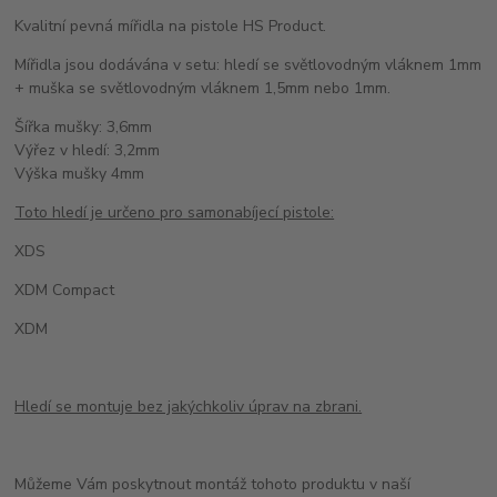
Kvalitní pevná mířidla na pistole HS Product.
Mířidla jsou dodávána v setu: hledí se světlovodným vláknem 1mm
+ muška se světlovodným vláknem 1,5mm nebo 1mm.
Šířka mušky: 3,6mm
Výřez v hledí: 3,2mm
Výška mušky 4mm
Toto hledí je určeno pro samonabíjecí pistole:
XDS
XDM Compact
XDM
Hledí se montuje bez jakýchkoliv úprav na zbrani.
Můžeme Vám poskytnout montáž tohoto produktu v naší