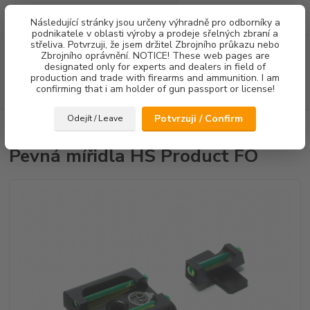
0
ks
Následující stránky jsou určeny výhradně pro odborníky a
za
0,00 Kč
podnikatele v oblasti výroby a prodeje sřelných zbraní a
střeliva. Potvrzuji, že jsem držitel Zbrojního průkazu nebo
Menu
Zbrojního oprávnění. NOTICE! These web pages are
designated only for experts and dealers in field of
production and trade with firearms and ammunition. I am
confirming that i am holder of gun passport or license!
Hledat
Potvrzuji / Confirm
Odejít / Leave
Úvod
Mířidla
Pevná mířidla HS Product FO
Pevná mířidla HS Product FO