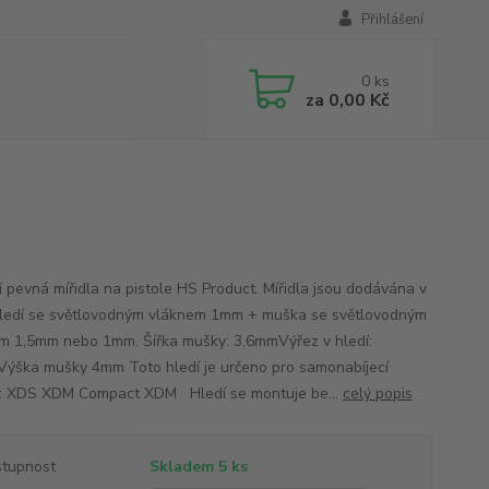
Přihlášení
0
ks
za
0,00 Kč
ní pevná mířidla na pistole HS Product. Mířidla jsou dodávána v
hledí se světlovodným vláknem 1mm + muška se světlovodným
m 1,5mm nebo 1mm. Šířka mušky: 3,6mmVýřez v hledí:
ýška mušky 4mm Toto hledí je určeno pro samonabíjecí
e: XDS XDM Compact XDM Hledí se montuje be...
celý popis
tupnost
Skladem 5 ks