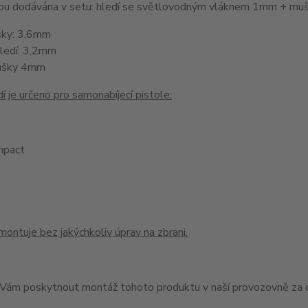
jsou dodávána v setu: hledí se světlovodným vláknem 1mm + 
šky: 3,6mm
hledí: 3,2mm
ušky 4mm
í je určeno pro samonabíjecí pistole:
pact
montuje bez jakýchkoliv úprav na zbrani.
ám poskytnout montáž tohoto produktu v naší provozovně za c