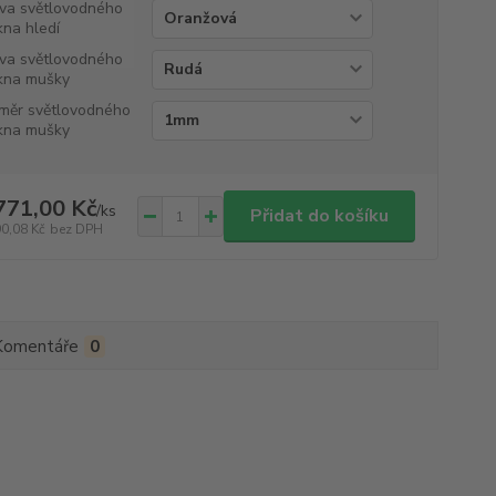
va světlovodného
kna hledí
va světlovodného
kna mušky
měr světlovodného
kna mušky
771,00 Kč
/
ks
Přidat do košíku
90,08 Kč
bez DPH
Komentáře
0