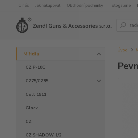
O nás
Jak nakupovat
Obchodní podmínky
Fotogalerie
Úvod
M
Mířidla
Pevn
CZ P-10C
CZ75/CZ85
Colt 1911
Glock
CZ
CZ SHADOW 1/2