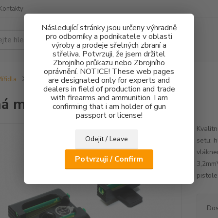
Kontakty
Následující stránky jsou určeny výhradně
pro odborníky a podnikatele v oblasti
Hledat
výroby a prodeje sřelných zbraní a
střeliva. Potvrzuji, že jsem držitel
Zbrojního průkazu nebo Zbrojního
oprávnění. NOTICE! These web pages
ířidla
Pevná mířidla HS Product FO
are designated only for experts and
dealers in field of production and trade
with firearms and ammunition. I am
á mířidla HS Product FO
confirming that i am holder of gun
passport or license!
Kvalit
Odejít / Leave
setu: 
vlákne
Potvrzuji / Confirm
3,2mmV
pistol
Dos