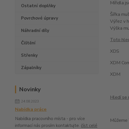
Mířidla 
Ostatní doplňky
Šířka mu
Povrchové úpravy
Výřez v 
Výška m
Náhradní díly
Toto hled
Čištění
XDS
Střenky
XDM Com
Zápalníky
XDM
Novinky
Hledí se 
24.08.2023
Nabídka práce
Nabídka pracovního místa - pro více
Můžeme V
informací nás prosím kontaktujte.
číst celé