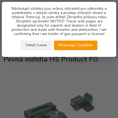
0
ks
Následující stránky jsou určeny výhradně pro odborníky a
za
0,00 Kč
podnikatele v oblasti výroby a prodeje sřelných zbraní a
střeliva. Potvrzuji, že jsem držitel Zbrojního průkazu nebo
Menu
Zbrojního oprávnění. NOTICE! These web pages are
designated only for experts and dealers in field of
production and trade with firearms and ammunition. I am
confirming that i am holder of gun passport or license!
Hledat
Potvrzuji / Confirm
Odejít / Leave
Úvod
Mířidla
Pevná mířidla HS Product FO
Pevná mířidla HS Product FO