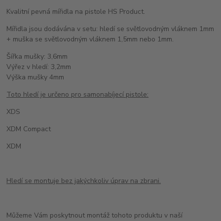
Kvalitní pevná mířidla na pistole HS Product.
Mířidla jsou dodávána v setu: hledí se světlovodným vláknem 1mm
+ muška se světlovodným vláknem 1,5mm nebo 1mm.
Šířka mušky: 3,6mm
Výřez v hledí: 3,2mm
Výška mušky 4mm
Toto hledí je určeno pro samonabíjecí pistole:
XDS
XDM Compact
XDM
Hledí se montuje bez jakýchkoliv úprav na zbrani.
Můžeme Vám poskytnout montáž tohoto produktu v naší