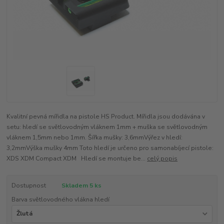
Kvalitní pevná mířidla na pistole HS Product. Mířidla jsou dodávána v
setu: hledí se světlovodným vláknem 1mm + muška se světlovodným
vláknem 1,5mm nebo 1mm. Šířka mušky: 3,6mmVýřez v hledí:
3,2mmVýška mušky 4mm Toto hledí je určeno pro samonabíjecí pistole:
XDS XDM Compact XDM Hledí se montuje be...
celý popis
Dostupnost
Skladem 5 ks
Barva světlovodného vlákna hledí