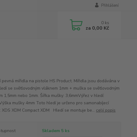
Přihlášení
0
ks
za
0,00 Kč
ní pevná mířidla na pistole HS Product. Mířidla jsou dodávána v
hledí se světlovodným vláknem 1mm + muška se světlovodným
m 1,5mm nebo 1mm. Šířka mušky: 3,6mmVýřez v hledí:
ýška mušky 4mm Toto hledí je určeno pro samonabíjecí
e: XDS XDM Compact XDM Hledí se montuje be...
celý popis
tupnost
Skladem 5 ks