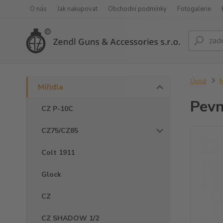
O nás
Jak nakupovat
Obchodní podmínky
Fotogalerie
Úvod
M
Mířidla
Pevn
CZ P-10C
CZ75/CZ85
Colt 1911
Glock
CZ
CZ SHADOW 1/2