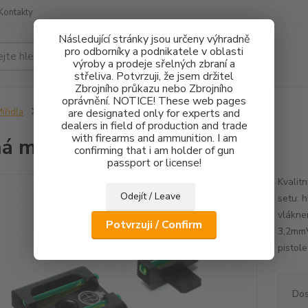
Kontakty
Následující stránky jsou určeny výhradně
pro odborníky a podnikatele v oblasti
Hledat
výroby a prodeje sřelných zbraní a
střeliva. Potvrzuji, že jsem držitel
Zbrojního průkazu nebo Zbrojního
oprávnění. NOTICE! These web pages
ířidla
Pevná mířidla HS Product FO
are designated only for experts and
dealers in field of production and trade
with firearms and ammunition. I am
á mířidla HS Product FO
confirming that i am holder of gun
passport or license!
Kvalit
Odejít / Leave
setu: 
vlákne
Potvrzuji / Confirm
3,2mmV
pistol
Dos