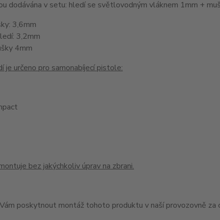
jsou dodávána v setu: hledí se světlovodným vláknem 1mm + 
šky: 3,6mm
hledí: 3,2mm
ušky 4mm
í je určeno pro samonabíjecí pistole:
pact
montuje bez jakýchkoliv úprav na zbrani.
ám poskytnout montáž tohoto produktu v naší provozovně za c