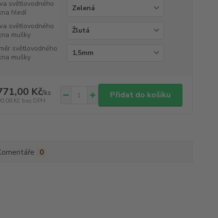
va světlovodného
kna hledí
va světlovodného
kna mušky
měr světlovodného
kna mušky
771,00 Kč
/
ks
Přidat do košíku
90,08 Kč
bez DPH
Komentáře
0