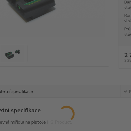
Bar
vlá
Bar
vlá
Prů
vlá
2 
2 2
etní specifikace
tní specifikace
pevná mířidla na pistole HS Product.