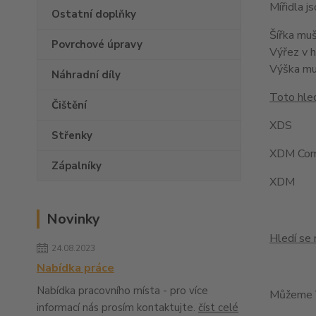
Mířidla 
Ostatní doplňky
Šířka mu
Povrchové úpravy
Výřez v 
Výška m
Náhradní díly
Toto hled
Čištění
XDS
Střenky
XDM Com
Zápalníky
XDM
Novinky
Hledí se 
24.08.2023
Nabídka práce
Nabídka pracovního místa - pro více
Můžeme V
informací nás prosím kontaktujte.
číst celé