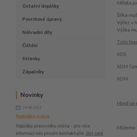
Mířidla 
Ostatní doplňky
Šířka mu
Povrchové úpravy
Výřez v 
Výška m
Náhradní díly
Toto hled
Čištění
XDS
Střenky
XDM Com
Zápalníky
XDM
Novinky
Hledí se 
24.08.2023
Nabídka práce
Nabídka pracovního místa - pro více
Můžeme V
informací nás prosím kontaktujte.
číst celé