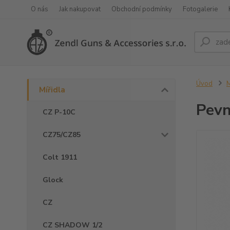
O nás
Jak nakupovat
Obchodní podmínky
Fotogalerie
Úvod
M
Mířidla
Pevn
CZ P-10C
CZ75/CZ85
Colt 1911
Glock
CZ
CZ SHADOW 1/2