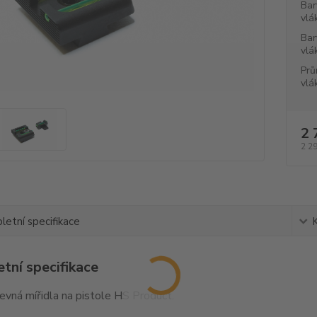
Bar
vlá
Bar
vlá
Prů
vlá
2 
2 2
etní specifikace
tní specifikace
pevná mířidla na pistole HS Product.