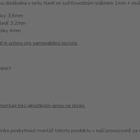
jsou dodávána v setu: hledí se světlovodným vláknem 1mm + 
šky: 3,6mm
hledí: 3,2mm
ušky 4mm
í je určeno pro samonabíjecí pistole:
pact
montuje bez jakýchkoliv úprav na zbrani.
ám poskytnout montáž tohoto produktu v naší provozovně za c