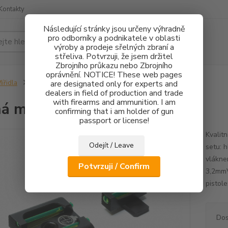
Kontakty
Následující stránky jsou určeny výhradně
pro odborníky a podnikatele v oblasti
Hledat
výroby a prodeje sřelných zbraní a
střeliva. Potvrzuji, že jsem držitel
Zbrojního průkazu nebo Zbrojního
oprávnění. NOTICE! These web pages
ířidla
Pevná mířidla HS Product FO
are designated only for experts and
dealers in field of production and trade
with firearms and ammunition. I am
á mířidla HS Product FO
confirming that i am holder of gun
passport or license!
Kvalit
Odejít / Leave
setu: 
vlákne
Potvrzuji / Confirm
3,2mmV
pistol
Dos