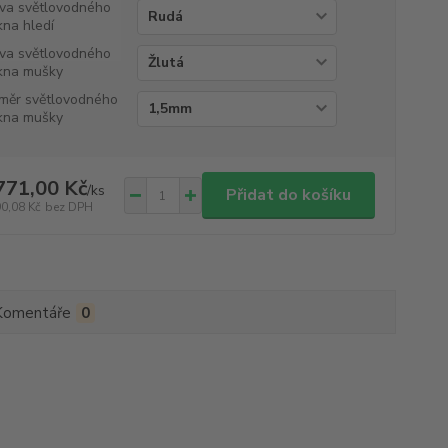
va světlovodného
kna hledí
va světlovodného
kna mušky
měr světlovodného
kna mušky
771,00 Kč
/
ks
Přidat do košíku
90,08 Kč
bez DPH
Komentáře
0