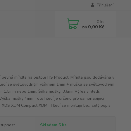
Přihlášení
0
ks
za
0,00 Kč
ní pevná mířidla na pistole HS Product. Mířidla jsou dodávána v
hledí se světlovodným vláknem 1mm + muška se světlovodným
m 1,5mm nebo 1mm. Šířka mušky: 3,6mmVýřez v hledí:
ýška mušky 4mm Toto hledí je určeno pro samonabíjecí
e: XDS XDM Compact XDM Hledí se montuje be...
celý popis
tupnost
Skladem 5 ks