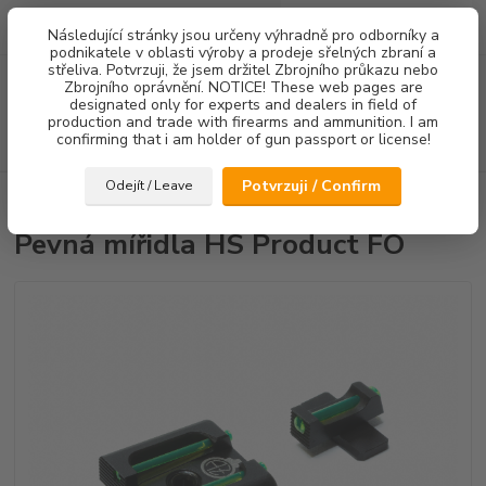
0
ks
Následující stránky jsou určeny výhradně pro odborníky a
za
0,00 Kč
podnikatele v oblasti výroby a prodeje sřelných zbraní a
střeliva. Potvrzuji, že jsem držitel Zbrojního průkazu nebo
Menu
Zbrojního oprávnění. NOTICE! These web pages are
designated only for experts and dealers in field of
production and trade with firearms and ammunition. I am
confirming that i am holder of gun passport or license!
Hledat
Potvrzuji / Confirm
Odejít / Leave
Úvod
Mířidla
Pevná mířidla HS Product FO
Pevná mířidla HS Product FO