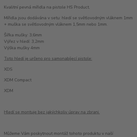
Kvalitní pevná mířidla na pistole HS Product.
Mířidla jsou dodávána v setu: hledí se světlovodným vláknem 1mm
+ muška se světlovodným vláknem 1,5mm nebo 1mm.
Šířka mušky: 3,6mm
Výřez v hledí: 3,2mm
Výška mušky 4mm
Toto hledí je určeno pro samonabíjecí pistole:
XDS
XDM Compact
XDM
Hledí se montuje bez jakýchkoliv úprav na zbrani.
Můžeme Vám poskytnout montáž tohoto produktu v naší