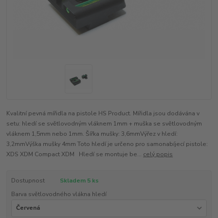
Kvalitní pevná mířidla na pistole HS Product. Mířidla jsou dodávána v
setu: hledí se světlovodným vláknem 1mm + muška se světlovodným
vláknem 1,5mm nebo 1mm. Šířka mušky: 3,6mmVýřez v hledí:
3,2mmVýška mušky 4mm Toto hledí je určeno pro samonabíjecí pistole:
XDS XDM Compact XDM Hledí se montuje be...
celý popis
Dostupnost
Skladem 5 ks
Barva světlovodného vlákna hledí