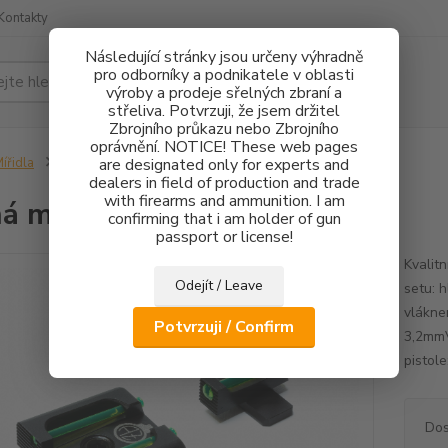
Kontakty
Následující stránky jsou určeny výhradně
pro odborníky a podnikatele v oblasti
Hledat
výroby a prodeje sřelných zbraní a
střeliva. Potvrzuji, že jsem držitel
Zbrojního průkazu nebo Zbrojního
oprávnění. NOTICE! These web pages
ířidla
Pevná mířidla HS Product FO
are designated only for experts and
dealers in field of production and trade
with firearms and ammunition. I am
á mířidla HS Product FO
confirming that i am holder of gun
passport or license!
Kvalit
Odejít / Leave
setu: 
vlákne
Potvrzuji / Confirm
3,2mmV
pistol
Dos