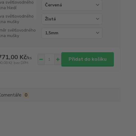
va světlovodného
kna hledí
va světlovodného
kna mušky
měr světlovodného
kna mušky
771,00 Kč
/
ks
Přidat do košíku
90,08 Kč
bez DPH
Komentáře
0