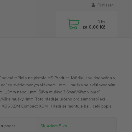
Přihlášení
0
ks
za
0,00 Kč
ní pevná mířidla na pistole HS Product. Mířidla jsou dodávána v
hledí se světlovodným vláknem 1mm + muška se světlovodným
m 1,5mm nebo 1mm. Šířka mušky: 3,6mmVýřez v hledí:
ýška mušky 4mm Toto hledí je určeno pro samonabíjecí
e: XDS XDM Compact XDM Hledí se montuje be...
celý popis
tupnost
Skladem 5 ks