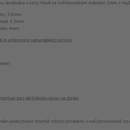
jsou dodávána v setu: hledí se světlovodným vláknem 1mm + 
šky: 3,6mm
hledí: 3,2mm
ušky 4mm
í je určeno pro samonabíjecí pistole:
pact
montuje bez jakýchkoliv úprav na zbrani.
ám poskytnout montáž tohoto produktu v naší provozovně za c