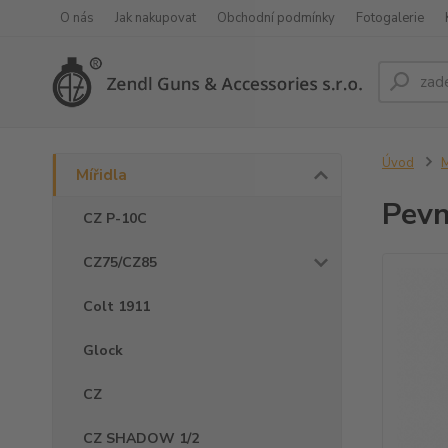
O nás
Jak nakupovat
Obchodní podmínky
Fotogalerie
Úvod
M
Mířidla
Pevn
CZ P-10C
CZ75/CZ85
Colt 1911
Glock
CZ
CZ SHADOW 1/2