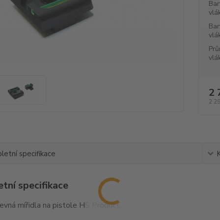
Bar
vlá
Bar
vlá
Prů
vlá
2 
2 2
etní specifikace
tní specifikace
pevná mířidla na pistole HS Product.