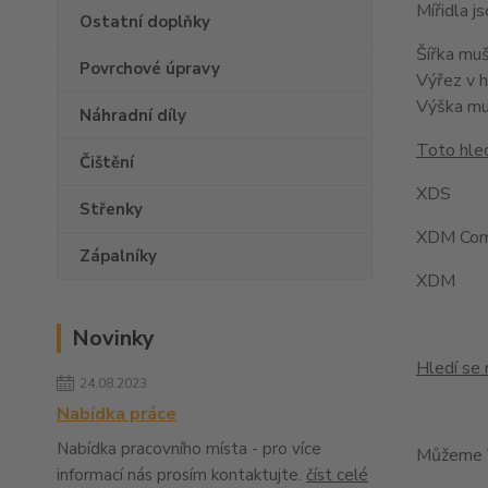
Mířidla 
Ostatní doplňky
Šířka mu
Povrchové úpravy
Výřez v 
Výška m
Náhradní díly
Toto hled
Čištění
XDS
Střenky
XDM Com
Zápalníky
XDM
Novinky
Hledí se 
24.08.2023
Nabídka práce
Nabídka pracovního místa - pro více
Můžeme V
informací nás prosím kontaktujte.
číst celé