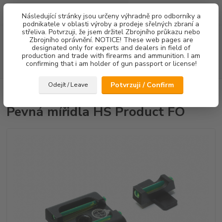
0
ks
Následující stránky jsou určeny výhradně pro odborníky a
za
0,00 Kč
podnikatele v oblasti výroby a prodeje sřelných zbraní a
střeliva. Potvrzuji, že jsem držitel Zbrojního průkazu nebo
Menu
Zbrojního oprávnění. NOTICE! These web pages are
designated only for experts and dealers in field of
production and trade with firearms and ammunition. I am
confirming that i am holder of gun passport or license!
Hledat
Potvrzuji / Confirm
Odejít / Leave
Úvod
Mířidla
Pevná mířidla HS Product FO
Pevná mířidla HS Product FO