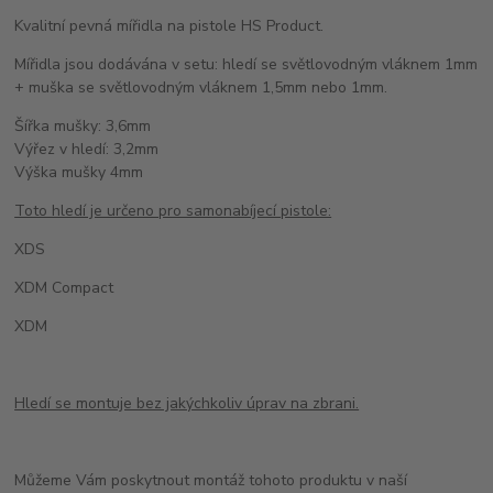
Kvalitní pevná mířidla na pistole HS Product.
Mířidla jsou dodávána v setu: hledí se světlovodným vláknem 1mm
+ muška se světlovodným vláknem 1,5mm nebo 1mm.
Šířka mušky: 3,6mm
Výřez v hledí: 3,2mm
Výška mušky 4mm
Toto hledí je určeno pro samonabíjecí pistole:
XDS
XDM Compact
XDM
Hledí se montuje bez jakýchkoliv úprav na zbrani.
Můžeme Vám poskytnout montáž tohoto produktu v naší