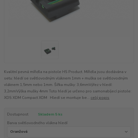
Kvalitní pevná mířidla na pistole HS Product. Mířidla jsou dodávána v
setu: hledí se světlovodným vláknem 1mm + muška se světlovodným
vláknem 1,5mm nebo 1mm. Šířka mušky: 3,6mmVýřez v hledí:
3,2mmVýška mušky 4mm Toto hledí je určeno pro samonabíjecí pistole:
XDS XDM Compact XDM Hledí se montuje be...
celý popis
Dostupnost
Skladem 5 ks
Barva světlovodného vlákna hledí