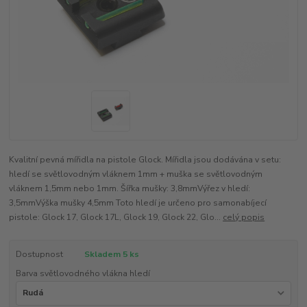
Kvalitní pevná mířidla na pistole Glock. Mířidla jsou dodávána v setu:
hledí se světlovodným vláknem 1mm + muška se světlovodným
vláknem 1,5mm nebo 1mm. Šířka mušky: 3,8mmVýřez v hledí:
3,5mmVýška mušky 4,5mm Toto hledí je určeno pro samonabíjecí
pistole: Glock 17, Glock 17L, Glock 19, Glock 22, Glo...
celý popis
Dostupnost
Skladem 5 ks
Barva světlovodného vlákna hledí