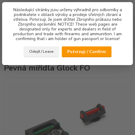
0
ks
Následující stránky jsou určeny výhradně pro odborníky a
za
0,00 Kč
podnikatele v oblasti výroby a prodeje sřelných zbraní a
střeliva. Potvrzuji, že jsem držitel Zbrojního průkazu nebo
Menu
Zbrojního oprávnění. NOTICE! These web pages are
designated only for experts and dealers in field of
production and trade with firearms and ammunition. I am
confirming that i am holder of gun passport or license!
Hledat
Potvrzuji / Confirm
Odejít / Leave
Úvod
Mířidla
Pevná mířidla Glock FO
Pevná mířidla Glock FO