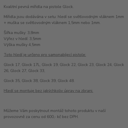
Kvalitní pevná mířidla na pistole Glock.
Mířidla jsou dodávána v setu: hledí se světlovodným vláknem 1mm
+ muška se světlovodným vláknem 1,5mm nebo 1mm.
Šířka mušky: 3,8mm
Výřez v hledí: 3,5mm
Výška mušky 4,5mm
Toto hledí je určeno pro samonabíjecí pistole:
Glock 17, Glock 17L, Glock 19, Glock 22, Glock 23, Glock 24, Glock
26, Glock 27, Glock 33,
Glock 35, Glock 38, Glock 39, Glock 48.
Hledí se montuje bez jakýchkoliv úprav na zbrani.
Můžeme Vám poskytnout montáž tohoto produktu v naší
provozovně za cenu od 600,- kč bez DPH.