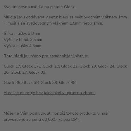
Kvalitní pevná mířidla na pistole Glock.
Mířidla jsou dodávána v setu: hledí se světlovodným vláknem 1mm
+ muška se světlovodným vláknem 1,5mm nebo 1mm.
Šířka mušky: 3,8mm
Výřez v hledí: 3,5mm
Výška mušky 4,5mm
Toto hledí je určeno pro samonabíjecí pistole:
Glock 17, Glock 17L, Glock 19, Glock 22, Glock 23, Glock 24, Glock
26, Glock 27, Glock 33,
Glock 35, Glock 38, Glock 39, Glock 48.
Hledí se montuje bez jakýchkoliv úprav na zbrani.
Můžeme Vám poskytnout montáž tohoto produktu v naší
provozovně za cenu od 600,- kč bez DPH.