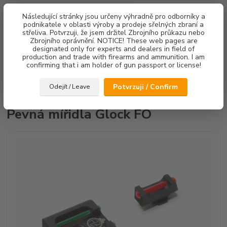
0
ks
Následující stránky jsou určeny výhradně pro odborníky a
za
0,00 Kč
podnikatele v oblasti výroby a prodeje sřelných zbraní a
střeliva. Potvrzuji, že jsem držitel Zbrojního průkazu nebo
Menu
Zbrojního oprávnění. NOTICE! These web pages are
designated only for experts and dealers in field of
production and trade with firearms and ammunition. I am
confirming that i am holder of gun passport or license!
Hledat
Potvrzuji / Confirm
Odejít / Leave
Úvod
Mířidla
Pevná mířidla Glock FO
Pevná mířidla Glock FO