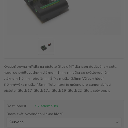
Kvalitní pevná mířidla na pistole Glock. Mířidla jsou dodávána v setu:
hledí se světlovodným vláknem 1mm + muška se světlovodným
vláknem 1,5mm nebo 1mm. Šířka mušky: 3,8mmVýřez v hledí:
3,5mmVýška mušky 4,5mm Toto hledí je určeno pro samonabíjecí
pistole: Glock 17, Glock 17L, Glock 19, Glock 22, Glo...
celý popis
Dostupnost
Skladem 5 ks
Barva světlovodného vlákna hledí