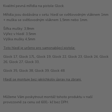
Kvalitní pevná mířidla na pistole Glock.
Mířidla jsou dodávána v setu: hledí se světlovodným vláknem 1mm
+ muška se světlovodným vláknem 1,5mm nebo 1mm.
Šířka mušky: 3,8mm
Výřez v hledí: 3,5mm
Výška mušky 4,5mm
Toto hledí je určeno pro samonabíjecí pistole:
Glock 17, Glock 17L, Glock 19, Glock 22, Glock 23, Glock 24, Glock
26, Glock 27, Glock 33,
Glock 35, Glock 38, Glock 39, Glock 48.
Hledí se montuje bez jakýchkoliv úprav na zbrani.
Můžeme Vám poskytnout montáž tohoto produktu v naší
provozovně za cenu od 600,- kč bez DPH.