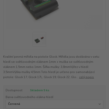
Kvalitní pevná mířidla na pistole Glock. Mířidla jsou dodávána v setu:
hledí se světlovodným vláknem 1mm + muška se světlovodným
vláknem 1,5mm nebo 1mm. Šířka mušky: 3,8mmVýřez v hledí:
3,5mmVýška mušky 4,5mm Toto hledí je určeno pro samonabíjecí
pistole: Glock 17, Glock 17L, Glock 19, Glock 22, Glo...
celý popis
Dostupnost
Skladem 5 ks
Barva světlovodného vlákna hledí