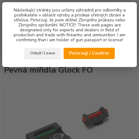
0
ks
Následující stránky jsou určeny výhradně pro odborníky a
za
0,00 Kč
podnikatele v oblasti výroby a prodeje sřelných zbraní a
střeliva. Potvrzuji, že jsem držitel Zbrojního průkazu nebo
Menu
Zbrojního oprávnění. NOTICE! These web pages are
designated only for experts and dealers in field of
production and trade with firearms and ammunition. I am
confirming that i am holder of gun passport or license!
Hledat
Potvrzuji / Confirm
Odejít / Leave
Úvod
Mířidla
Pevná mířidla Glock FO
Pevná mířidla Glock FO