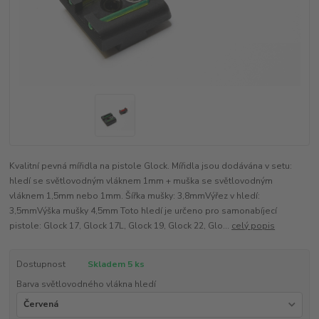
Kvalitní pevná mířidla na pistole Glock. Mířidla jsou dodávána v setu:
hledí se světlovodným vláknem 1mm + muška se světlovodným
vláknem 1,5mm nebo 1mm. Šířka mušky: 3,8mmVýřez v hledí:
3,5mmVýška mušky 4,5mm Toto hledí je určeno pro samonabíjecí
pistole: Glock 17, Glock 17L, Glock 19, Glock 22, Glo...
celý popis
Dostupnost
Skladem 5 ks
Barva světlovodného vlákna hledí