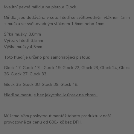
Kvalitní pevná mířidla na pistole Glock.
Mířidla jsou dodávána v setu: hledí se světlovodným vláknem 1mm
+ muška se světlovodným vláknem 1,5mm nebo 1mm.
Šířka mušky: 3,8mm
Výřez v hledí: 3,5mm
Výška mušky 4,5mm
Toto hledí je určeno pro samonabíjecí pistole:
Glock 17, Glock 17L, Glock 19, Glock 22, Glock 23, Glock 24, Glock
26, Glock 27, Glock 33,
Glock 35, Glock 38, Glock 39, Glock 48.
Hledí se montuje bez jakýchkoliv úprav na zbrani.
Můžeme Vám poskytnout montáž tohoto produktu v naší
provozovně za cenu od 600,- kč bez DPH.