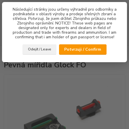
0
ks
Následující stránky jsou určeny výhradně pro odborníky a
za
0,00 Kč
podnikatele v oblasti výroby a prodeje sřelných zbraní a
střeliva. Potvrzuji, že jsem držitel Zbrojního průkazu nebo
Menu
Zbrojního oprávnění. NOTICE! These web pages are
designated only for experts and dealers in field of
production and trade with firearms and ammunition. I am
confirming that i am holder of gun passport or license!
Hledat
Potvrzuji / Confirm
Odejít / Leave
Úvod
Mířidla
Pevná mířidla Glock FO
Pevná mířidla Glock FO