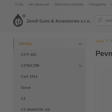
O nás
Jak nakupovat
Obchodní podmínky
Fotogalerie
Úvod
M
Mířidla
Pevn
CZ P-10C
CZ75/CZ85
Colt 1911
Glock
CZ
CZ SHADOW 1/2