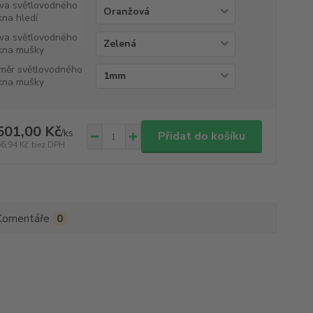
va světlovodného
kna hledí
va světlovodného
kna mušky
měr světlovodného
kna mušky
501,00 Kč
/
ks
Přidat do košíku
66,94 Kč
bez DPH
Komentáře
0