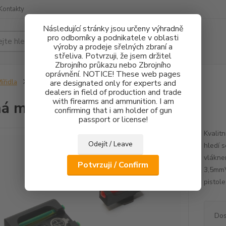
Kontakty
Následující stránky jsou určeny výhradně
pro odborníky a podnikatele v oblasti
Hledat
výroby a prodeje sřelných zbraní a
střeliva. Potvrzuji, že jsem držitel
Zbrojního průkazu nebo Zbrojního
oprávnění. NOTICE! These web pages
ířidla
Pevná mířidla Glock FO
are designated only for experts and
dealers in field of production and trade
with firearms and ammunition. I am
á mířidla Glock FO
confirming that i am holder of gun
passport or license!
Kvalitn
Odejít / Leave
hledí 
vlákne
Potvrzuji / Confirm
3,5mmV
pistole
Dos