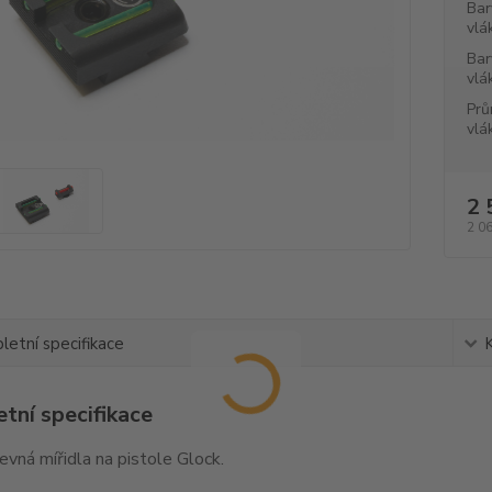
Bar
vlá
Bar
vlá
Prů
vlá
2 
2 0
etní specifikace
tní specifikace
pevná mířidla na pistole Glock.