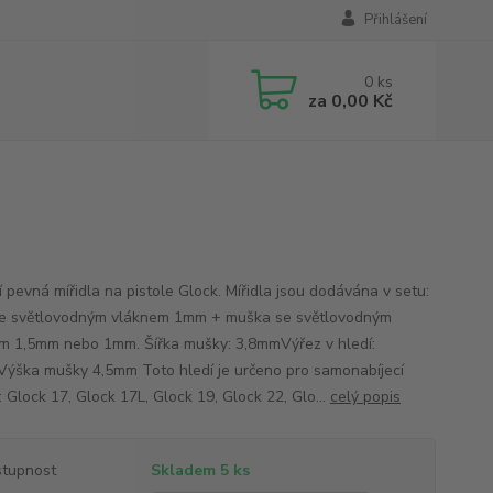
Přihlášení
0
ks
za
0,00 Kč
í pevná mířidla na pistole Glock. Mířidla jsou dodávána v setu:
se světlovodným vláknem 1mm + muška se světlovodným
m 1,5mm nebo 1mm. Šířka mušky: 3,8mmVýřez v hledí:
ýška mušky 4,5mm Toto hledí je určeno pro samonabíjecí
: Glock 17, Glock 17L, Glock 19, Glock 22, Glo...
celý popis
tupnost
Skladem 5 ks