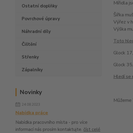
Mířidla 
Ostatní doplňky
Šířka mu
Povrchové úpravy
Výřez v 
Výška m
Náhradní díly
Toto hled
Čištění
Glock 17,
Střenky
Glock 35,
Zápalníky
Hledí se 
Novinky
Můžeme V
24.08.2023
Nabídka práce
Nabídka pracovního místa - pro více
informací nás prosím kontaktujte.
číst celé