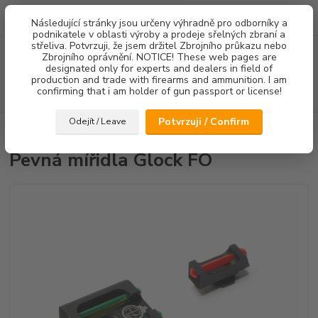
0
ks
Následující stránky jsou určeny výhradně pro odborníky a
za
0,00 Kč
podnikatele v oblasti výroby a prodeje sřelných zbraní a
střeliva. Potvrzuji, že jsem držitel Zbrojního průkazu nebo
Menu
Zbrojního oprávnění. NOTICE! These web pages are
designated only for experts and dealers in field of
production and trade with firearms and ammunition. I am
confirming that i am holder of gun passport or license!
Hledat
Potvrzuji / Confirm
Odejít / Leave
Úvod
Mířidla
Pevná mířidla Glock FO
Pevná mířidla Glock FO