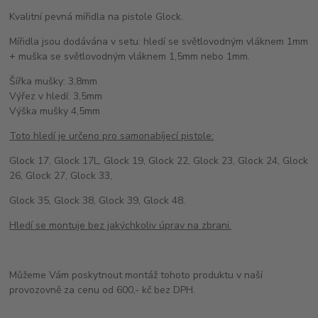
Kvalitní pevná mířidla na pistole Glock.
Mířidla jsou dodávána v setu: hledí se světlovodným vláknem 1mm
+ muška se světlovodným vláknem 1,5mm nebo 1mm.
Šířka mušky: 3,8mm
Výřez v hledí: 3,5mm
Výška mušky 4,5mm
Toto hledí je určeno pro samonabíjecí pistole:
Glock 17, Glock 17L, Glock 19, Glock 22, Glock 23, Glock 24, Glock
26, Glock 27, Glock 33,
Glock 35, Glock 38, Glock 39, Glock 48.
Hledí se montuje bez jakýchkoliv úprav na zbrani.
Můžeme Vám poskytnout montáž tohoto produktu v naší
provozovně za cenu od 600,- kč bez DPH.