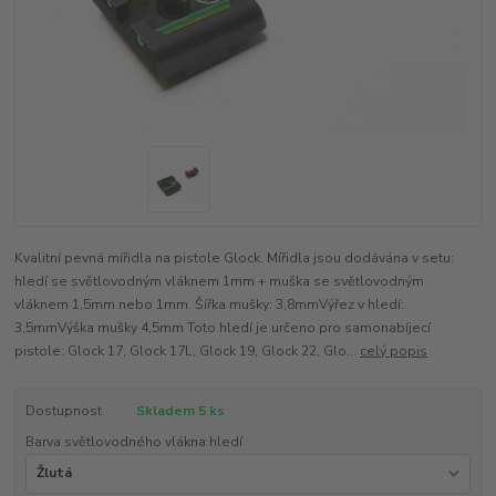
Kvalitní pevná mířidla na pistole Glock. Mířidla jsou dodávána v setu:
hledí se světlovodným vláknem 1mm + muška se světlovodným
vláknem 1,5mm nebo 1mm. Šířka mušky: 3,8mmVýřez v hledí:
3,5mmVýška mušky 4,5mm Toto hledí je určeno pro samonabíjecí
pistole: Glock 17, Glock 17L, Glock 19, Glock 22, Glo...
celý popis
Dostupnost
Skladem 5 ks
Barva světlovodného vlákna hledí