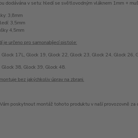
jsou dodávána v setu: hledí se světlovodným vláknem 1mm + 
šky: 3,8mm
hledí: 3,5mm
ušky 4,5mm
í je určeno pro samonabíjecí pistole:
 Glock 17L, Glock 19, Glock 22, Glock 23, Glock 24, Glock 26, 
 Glock 38, Glock 39, Glock 48.
montuje bez jakýchkoliv úprav na zbrani.
ám poskytnout montáž tohoto produktu v naší provozovně za c