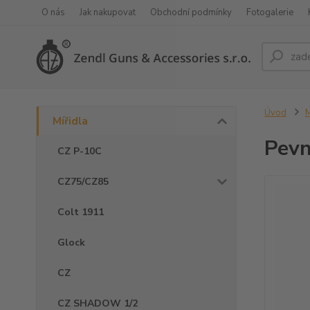
O nás
Jak nakupovat
Obchodní podmínky
Fotogalerie
Úvod
M
Mířidla
Pevn
CZ P-10C
CZ75/CZ85
Colt 1911
Glock
CZ
CZ SHADOW 1/2