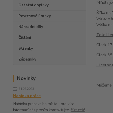
Mířidla 
Ostatní doplňky
Šířka mu
Povrchové úpravy
Výřez v 
Výška m
Náhradní díly
Toto hled
Čištění
Glock 17,
Střenky
Glock 35,
Zápalníky
Hledí se 
Novinky
Můžeme V
24.08.2023
Nabídka práce
Nabídka pracovního místa - pro více
informací nás prosím kontaktujte.
číst celé