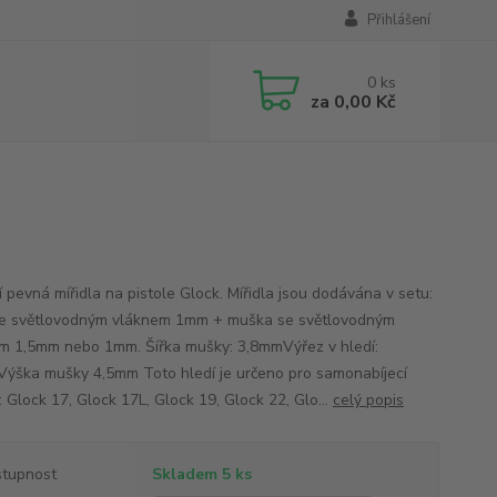
Přihlášení
0
ks
za
0,00 Kč
í pevná mířidla na pistole Glock. Mířidla jsou dodávána v setu:
se světlovodným vláknem 1mm + muška se světlovodným
m 1,5mm nebo 1mm. Šířka mušky: 3,8mmVýřez v hledí:
ýška mušky 4,5mm Toto hledí je určeno pro samonabíjecí
: Glock 17, Glock 17L, Glock 19, Glock 22, Glo...
celý popis
tupnost
Skladem 5 ks