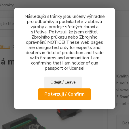
Kontakty
Následující stránky jsou určeny výhradně
pro odborníky a podnikatele v oblasti
Hledat
výroby a prodeje sřelných zbraní a
střeliva. Potvrzuji, že jsem držitel
Zbrojního průkazu nebo Zbrojního
oprávnění. NOTICE! These web pages
ířidla
Pevná mířidla Glock FO
are designated only for experts and
dealers in field of production and trade
with firearms and ammunition. I am
á mířidla Glock FO
confirming that i am holder of gun
passport or license!
Kvalitn
Odejít / Leave
hledí 
vlákne
Potvrzuji / Confirm
3,5mmV
pistole
Dos