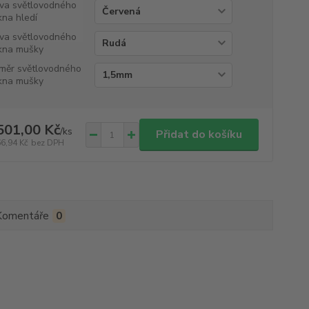
va světlovodného
kna hledí
va světlovodného
kna mušky
měr světlovodného
kna mušky
501,00 Kč
/
ks
Přidat do košíku
66,94 Kč
bez DPH
Komentáře
0