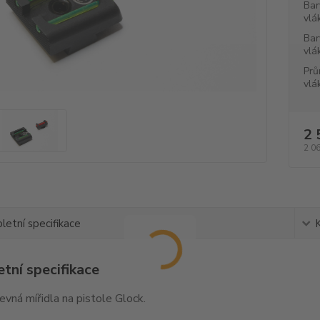
Bar
vlá
Bar
vlá
Prů
vlá
2 
2 0
etní specifikace
tní specifikace
pevná mířidla na pistole Glock.