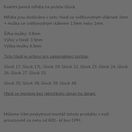
Kvalitní pevná mířidla na pistole Glock.
Mířidla jsou dodávána v setu: hledí se světlovodným vláknem 1mm
+ muška se světlovodným vláknem 1,5mm nebo 1mm.
Šířka mušky: 3,8mm
Výřez v hledí: 3,5mm
Výška mušky 4,5mm
Toto hledí je určeno pro samonabíjecí pistole:
Glock 17, Glock 17L, Glock 19, Glock 22, Glock 23, Glock 24, Glock
26, Glock 27, Glock 33,
Glock 35, Glock 38, Glock 39, Glock 48.
Hledí se montuje bez jakýchkoliv úprav na zbrani.
Můžeme Vám poskytnout montáž tohoto produktu v naší
provozovně za cenu od 600,- kč bez DPH.