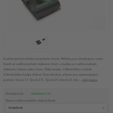
Kvalitní pevná mířidla na pistole Glock. Mířidla jsou dodávána v setu:
hledí se světlovodným vláknem 1mm + muška se světlovodným
vláknem 1,5mm nebo 1mm. Šířka mušky: 3,8mmVýřez v hledí:
3,5mmVýška mušky 4,5mm Toto hledí je určeno pro samonabíjecí
pistole: Glock 17, Glock 17L, Glock 19, Glock 22, Glo...
celý popis
Dostupnost
Skladem 5 ks
Barva světlovodného vlákna hledí