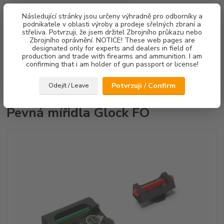
0
ks
Následující stránky jsou určeny výhradně pro odborníky a
za
0,00 Kč
podnikatele v oblasti výroby a prodeje sřelných zbraní a
střeliva. Potvrzuji, že jsem držitel Zbrojního průkazu nebo
Menu
Zbrojního oprávnění. NOTICE! These web pages are
designated only for experts and dealers in field of
production and trade with firearms and ammunition. I am
confirming that i am holder of gun passport or license!
Hledat
Potvrzuji / Confirm
Odejít / Leave
Úvod
Mířidla
Pevná mířidla Glock FO
Pevná mířidla Glock FO