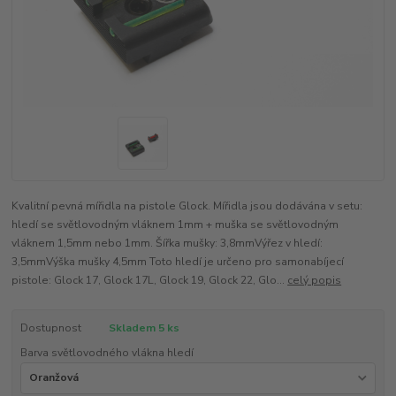
Kvalitní pevná mířidla na pistole Glock. Mířidla jsou dodávána v setu:
hledí se světlovodným vláknem 1mm + muška se světlovodným
vláknem 1,5mm nebo 1mm. Šířka mušky: 3,8mmVýřez v hledí:
3,5mmVýška mušky 4,5mm Toto hledí je určeno pro samonabíjecí
pistole: Glock 17, Glock 17L, Glock 19, Glock 22, Glo...
celý popis
Dostupnost
Skladem 5 ks
Barva světlovodného vlákna hledí