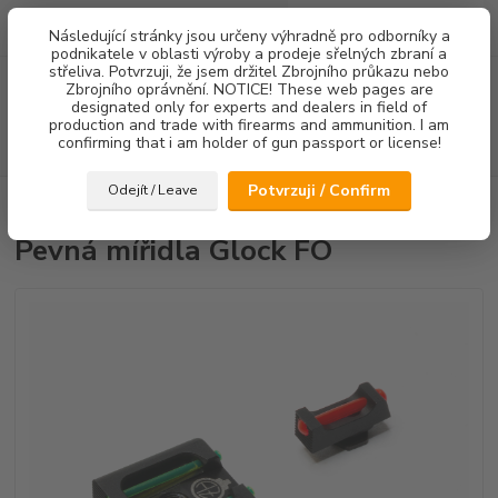
0
ks
Následující stránky jsou určeny výhradně pro odborníky a
za
0,00 Kč
podnikatele v oblasti výroby a prodeje sřelných zbraní a
střeliva. Potvrzuji, že jsem držitel Zbrojního průkazu nebo
Menu
Zbrojního oprávnění. NOTICE! These web pages are
designated only for experts and dealers in field of
production and trade with firearms and ammunition. I am
confirming that i am holder of gun passport or license!
Hledat
Potvrzuji / Confirm
Odejít / Leave
Úvod
Mířidla
Pevná mířidla Glock FO
Pevná mířidla Glock FO