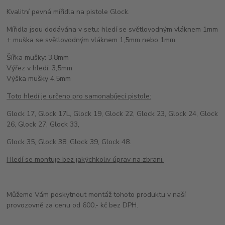
Kvalitní pevná mířidla na pistole Glock.
Mířidla jsou dodávána v setu: hledí se světlovodným vláknem 1mm
+ muška se světlovodným vláknem 1,5mm nebo 1mm.
Šířka mušky: 3,8mm
Výřez v hledí: 3,5mm
Výška mušky 4,5mm
Toto hledí je určeno pro samonabíjecí pistole:
Glock 17, Glock 17L, Glock 19, Glock 22, Glock 23, Glock 24, Glock
26, Glock 27, Glock 33,
Glock 35, Glock 38, Glock 39, Glock 48.
Hledí se montuje bez jakýchkoliv úprav na zbrani.
Můžeme Vám poskytnout montáž tohoto produktu v naší
provozovně za cenu od 600,- kč bez DPH.